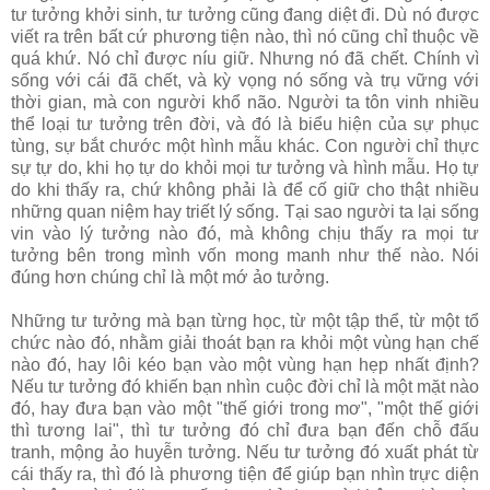
tư tưởng khởi sinh, tư tưởng cũng đang diệt đi. Dù nó được
viết ra trên bất cứ phương tiện nào, thì nó cũng chỉ thuộc về
quá khứ. Nó chỉ được níu giữ. Nhưng nó đã chết. Chính vì
sống với cái đã chết, và kỳ vọng nó sống và trụ vững với
thời gian, mà con người khổ não. Người ta tôn vinh nhiều
thể loại tư tưởng trên đời, và đó là biểu hiện của sự phục
tùng, sự bắt chước một hình mẫu khác. Con người chỉ thực
sự tự do, khi họ tự do khỏi mọi tư tưởng và hình mẫu. Họ tự
do khi thấy ra, chứ không phải là để cố giữ cho thật nhiều
những quan niệm hay triết lý sống. Tại sao người ta lại sống
vin vào lý tưởng nào đó, mà không chịu thấy ra mọi tư
tưởng bên trong mình vốn mong manh như thế nào. Nói
đúng hơn chúng chỉ là một mớ ảo tưởng.
Những tư tưởng mà bạn từng học, từ một tập thể, từ một tổ
chức nào đó, nhằm giải thoát bạn ra khỏi một vùng hạn chế
nào đó, hay lôi kéo bạn vào một vùng hạn hẹp nhất định?
Nếu tư tưởng đó khiến bạn nhìn cuộc đời chỉ là một mặt nào
đó, hay đưa bạn vào một "thế giới trong mơ", "một thế giới
thì tương lai", thì tư tưởng đó chỉ đưa bạn đến chỗ đấu
tranh, mộng ảo huyễn tưởng. Nếu tư tưởng đó xuất phát từ
cái thấy ra, thì đó là phương tiện để giúp bạn nhìn trực diện