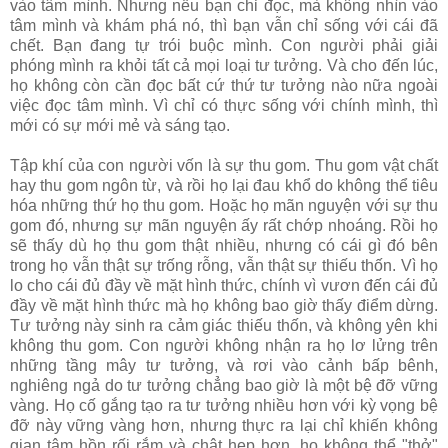
vào tâm mình. Nhưng nếu bạn chỉ đọc, mà không nhìn vào
tâm mình và khám phá nó, thì bạn vẫn chỉ sống với cái đã
chết. Bạn đang tự trói buộc mình. Con người phải giải
phóng mình ra khỏi tất cả mọi loại tư tưởng. Và cho đến lúc,
họ không còn cần đọc bất cứ thứ tư tưởng nào nữa ngoài
việc đọc tâm mình. Vì chỉ có thực sống với chính mình, thì
mới có sự mới mẻ và sáng tạo.
Tập khí của con người vốn là sự thu gom. Thu gom vật chất
hay thu gom ngôn từ, và rồi họ lại đau khổ do không thể tiêu
hóa những thứ họ thu gom. Hoặc họ mãn nguyện với sự thu
gom đó, nhưng sự mãn nguyện ấy rất chớp nhoáng. Rồi họ
sẽ thấy dù họ thu gom thật nhiều, nhưng có cái gì đó bên
trong họ vẫn thật sự trống rỗng, vẫn thật sự thiếu thốn. Vì họ
lo cho cái đủ đầy về mặt hình thức, chính vì vươn đến cái đủ
đầy về mặt hình thức mà họ không bao giờ thấy điểm dừng.
Tư tưởng này sinh ra cảm giác thiếu thốn, và không yên khi
không thu gom. Con người không nhận ra họ lơ lửng trên
những tầng mây tư tưởng, và rơi vào cảnh bấp bênh,
nghiêng ngả do tư tưởng chẳng bao giờ là một bệ đỡ vững
vàng. Họ cố gắng tạo ra tư tưởng nhiều hơn với kỳ vọng bệ
đỡ này vững vàng hơn, nhưng thực ra lại chỉ khiến không
gian tâm hồn rối rắm và chật hẹp hơn, họ không thể "thở"