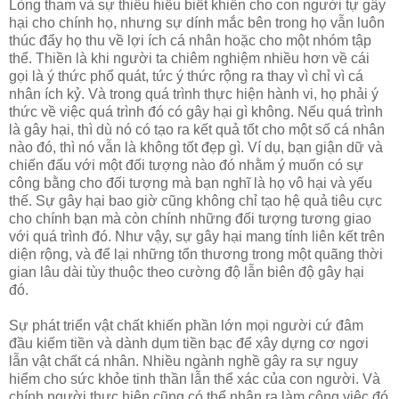
Lòng tham và sự thiếu hiểu biết khiến cho con người tự gây
hại cho chính họ, nhưng sự dính mắc bên trong họ vẫn luôn
thúc đẩy họ thu về lợi ích cá nhân hoặc cho một nhóm tập
thể. Thiền là khi người ta chiêm nghiệm nhiều hơn về cái
gọi là ý thức phổ quát, tức ý thức rộng ra thay vì chỉ vì cá
nhân ích kỷ. Và trong quá trình thực hiện hành vi, họ phải ý
thức về việc quá trình đó có gây hại gì không. Nếu quá trình
là gây hại, thì dù nó có tạo ra kết quả tốt cho một số cá nhân
nào đó, thì nó vẫn là không tốt đẹp gì. Ví dụ, bạn giận dữ và
chiến đấu với một đối tượng nào đó nhằm ý muốn có sự
công bằng cho đối tượng mà bạn nghĩ là họ vô hại và yếu
thế. Sự gây hại bao giờ cũng không chỉ tạo hệ quả tiêu cực
cho chính bạn mà còn chính những đối tượng tương giao
với quá trình đó. Như vậy, sự gây hại mang tính liên kết trên
diện rộng, và để lại những tổn thương trong một quãng thời
gian lâu dài tùy thuộc theo cường độ lẫn biên độ gây hại
đó.
Sự phát triển vật chất khiến phần lớn mọi người cứ đâm
đầu kiếm tiền và dành dụm tiền bạc để xây dựng cơ ngơi
lẫn vật chất cá nhân. Nhiều ngành nghề gây ra sự nguy
hiểm cho sức khỏe tinh thần lẫn thể xác của con người. Và
chính người thực hiện cũng có thể nhận ra làm công việc đó