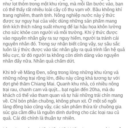
như lọt thỏm trong một khu rừng, mà mỗi lần bước vào, bạn
có thể thấy rất nhiều loài cây cổ thụ vạm vỡ. Bầu không khí
trang nghiêm, thanh tịnh. Nông nghiệp nước này ý thức
được sự nguy hại của việc dùng những sản phẩm mang
tính kích thích năng suất nhưng để lại hậu họa khôn lường
cho sức khỏe con người và môi trường. Khi ý thức được
vào nguyên nhân gây ra sự nguy hiểm, người ta tránh cái
nguyên nhân đó. Trong sự nhận biết cũng vậy, sự sâu sắc
luôn là ý thức được vào tác nhân gây ra quá trình lẫn hệ quả
tiêu cực, từ đó người ta không còn dính dáng vào nguyên
nhân đấy nữa. Nhân quả chấm dứt.
Khi trở về Măng Đen, sống trong lòng những khu rừng và
những nông trại rộng lớn, điều này cũng khá tương tự với
đợt ghé thăm Chiang Mai. Quanh khu nhà, có nhiều nông
trại rau, chanh cam và quýt... bạt ngàn đến 20ha, mà du
khách có thể vào tham quan và tự hái những trái chín mang
về. Chỉ bón phân chuồng, không phun xịt. Ở một số ngôi
làng đồng bào cũng vậy, các sản phẩm thừa từ chuồng gia
súc gia cầm đều là nguồn dinh dưỡng cho các loại rau củ
quả. Cái đó chính là thuận tự nhiên.