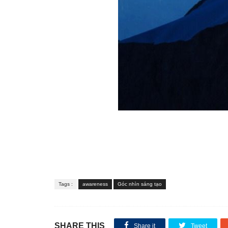
Tags :
awareness
Góc nhìn sáng tạo
SHARE THIS
Share it
Tweet