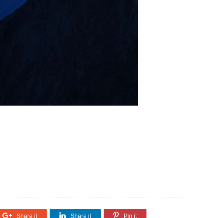
Share it
Share it
Pin it