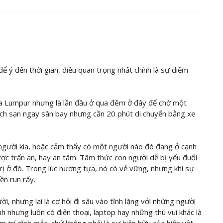
ể ý đến thời gian, điều quan trọng nhất chính là sự điềm
la Lumpur nhưng là lần đầu ở qua đêm ở đây để chờ một
ách sạn ngay sân bay nhưng cần 20 phút di chuyển bằng xe
o người kia, hoặc cảm thấy có một người nào đó đang ở cạnh
ợc trấn an, hay an tâm. Tâm thức con người dễ bị yếu đuối
rị ở đó. Trong lúc nương tựa, nó có vẻ vững, nhưng khi sự
ền run rẩy.
ời, nhưng lại là cơ hội đi sâu vào tĩnh lặng với những người
nh nhưng luôn có điện thoại, laptop hay những thú vui khác là