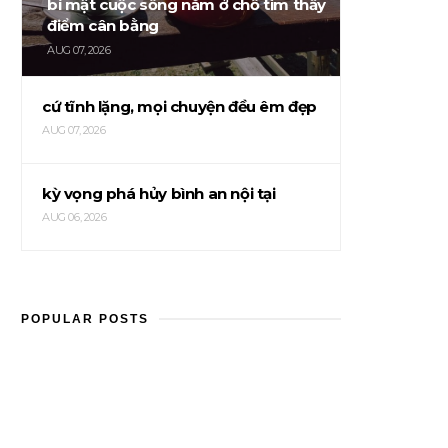
bí mật cuộc sống nằm ở chỗ tìm thấy
điểm cân bằng
AUG 07, 2026
cứ tĩnh lặng, mọi chuyện đều êm đẹp
AUG 07, 2026
kỳ vọng phá hủy bình an nội tại
AUG 06, 2026
POPULAR POSTS