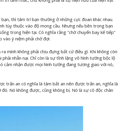
 trí dính mắc, chứ không phải là sự hiện hữu của hiện vật
i bạn, thì tâm trí bạn thường ở những cực đoan khác nhau.
nh tùy thuộc vào độ mong cầu. Nhưng nếu bên trong bạn
 sống trong hiện tại. Có nghĩa rằng "chờ chuyến bay kế tiếp"
p vào ý niệm phải chờ đợi.
n ra mình không phải chịu đựng bất cứ điều gì. Khi không còn
i phải nhẫn nại. Chỉ còn là sự tĩnh lặng vô hình tướng bộc lộ
 nó cảm nhận được mọi hình tướng đang tương giao với nó,
ợc trấn an có nghĩa là tâm bất an nên được trấn an, nghĩa là
ở đó. Nó không được, cũng không bị. Nó là sự cô độc chân