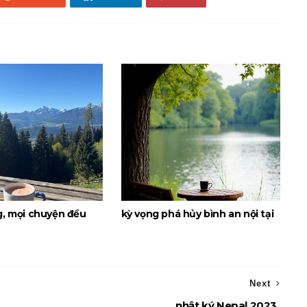
g, mọi chuyện đều
kỳ vọng phá hủy bình an nội tại
Next
nhật ký Nepal 2023