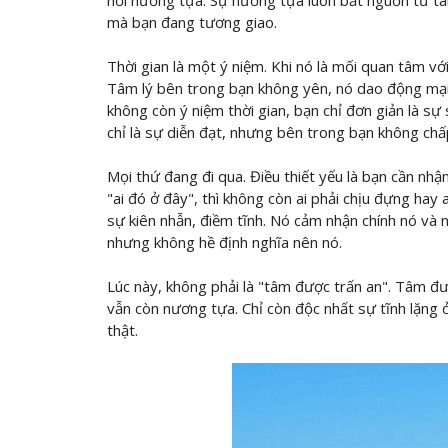
nơi nương tựa. Sự nương tựa luôn bắt nguồn từ tâm
mà bạn đang tương giao.
Thời gian là một ý niệm. Khi nó là mối quan tâm vớ
Tâm lý bên trong bạn không yên, nó dao động mạ
không còn ý niệm thời gian, bạn chỉ đơn giản là sự
chỉ là sự diễn đạt, nhưng bên trong bạn không chấ
Mọi thứ đang đi qua. Điều thiết yếu là bạn cần nhậ
"ai đó ở đây", thì không còn ai phải chịu đựng hay a
sự kiên nhẫn, điềm tĩnh. Nó cảm nhận chính nó và
nhưng không hề định nghĩa nên nó.
Lúc này, không phải là "tâm được trấn an". Tâm đư
vẫn còn nương tựa. Chỉ còn độc nhất sự tĩnh lặng 
thật.