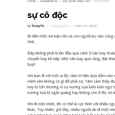
HOME
AWARENESS
GÓC NHÌN SÁNG TẠO
SỰ CÔ ĐỘC
sự cô độc
by
Trang Ps
2 MINUTE
READ
3 YEARS AGO
Đi đến một nơi bận rộn và con người lúc nào cũng đ
tĩnh.
Đây không phải là lần đầu quá cảnh ở sân bay Kua
chuyến bay kế tiếp. Một sân bay quá rộng, đặt kh
buýt.
Khi bạn đi với một ai đó, tâm trí liền dựa dẫm và
mình nên không có gì để phải sợ. Tâm cảm thấy đư
hay bị tổn thương vì sự nương tựa luôn luôn ngự t
nương tựa bị ngắt quãng hay không còn ở đó, nó li
Khi đi một mình, đó có thể là cực hình với nhiều ngư
khác. Tuy nhiên, giờ đây, nhiều người dù đi một mì