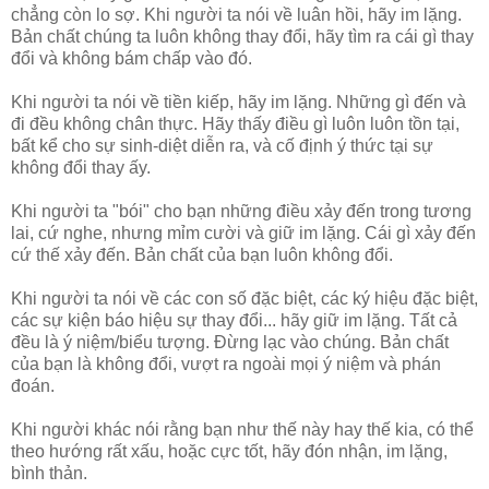
chẳng còn lo sợ. Khi người ta nói về luân hồi, hãy im lặng.
Bản chất chúng ta luôn không thay đổi, hãy tìm ra cái gì thay
đổi và không bám chấp vào đó.
Khi người ta nói về tiền kiếp, hãy im lặng. Những gì đến và
đi đều không chân thực. Hãy thấy điều gì luôn luôn tồn tại,
bất kể cho sự sinh-diệt diễn ra, và cố định ý thức tại sự
không đổi thay ấy.
Khi người ta "bói" cho bạn những điều xảy đến trong tương
lai, cứ nghe, nhưng mỉm cười và giữ im lặng. Cái gì xảy đến
cứ thế xảy đến. Bản chất của bạn luôn không đổi.
Khi người ta nói về các con số đặc biệt, các ký hiệu đặc biệt,
các sự kiện báo hiệu sự thay đổi... hãy giữ im lặng. Tất cả
đều là ý niệm/biểu tượng. Đừng lạc vào chúng. Bản chất
của bạn là không đổi, vượt ra ngoài mọi ý niệm và phán
đoán.
Khi người khác nói rằng bạn như thế này hay thế kia, có thể
theo hướng rất xấu, hoặc cực tốt, hãy đón nhận, im lặng,
bình thản.