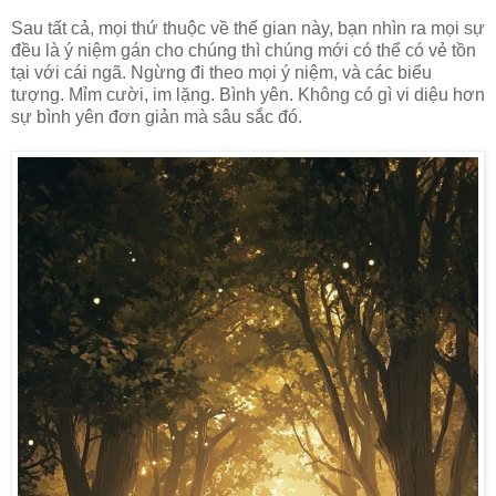
Sau tất cả, mọi thứ thuộc về thế gian này, bạn nhìn ra mọi sự
đều là ý niệm gán cho chúng thì chúng mới có thể có vẻ tồn
tại với cái ngã. Ngừng đi theo mọi ý niệm, và các biểu
tượng. Mỉm cười, im lặng. Bình yên. Không có gì vi diệu hơn
sự bình yên đơn giản mà sâu sắc đó.