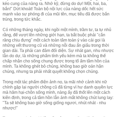
kéo cung của nàng ra. Nhớ kỹ, đừng do dự! Một, hai, ba,
bắn!" Dứt khoát! Toàn bộ nội lực của nàng dốc hết sức
mạnh vào sự phóng đi của mũi tên, mục tiêu đã được bắn
trúng, trong tức khắc.
Có những tháng ngày, khi ngồi một mình, trầm tư, ta tự nhủ
rằng, để vượt lên những giới hạn, ta bắt buộc phải "cắn
răng chịu đựng" một cách toàn tâm toàn ý vào cái gọi là
những vết thương cũ và những nỗi đau ẩn giấu trong thời
gian dài. Ta phải can đảm đối diện. Sự nhát gan, nhu nhược
lẫn do dự, là những phẩm tính yếu kém mà ta không thể
chấp nhận cho sống chung được trong tổ ấm tâm hồn của
mình. Ta không ghét bỏ chúng, không bao giờ oán hận
chúng, nhưng ta phải nhất quyết không chọn chúng.
Trong một tác phẩm điện ảnh nọ, ta mãi nhớ cảnh khi nữ
chính gặp lại người chồng cũ đã từng vì hư danh quyền lực
mà hãm hại-chôn sống mình, nàng ấy đã thốt lên một cách
kiên định, trong cả tâm hồn lẫn ánh mắt không chút lung lay:
"Ta sẽ không bao giờ sống giống ngươi, nhút nhát - nhu
nhược!"