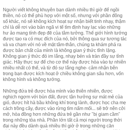
Người viết không khuyên bạn dành nhiều thì giờ để ngồi
thiền, nó có thể phù hợp với một số, nhưng với phần đông
số khác, nó sẽ không kích hoạt sự nhận biết tinh nhạy, thậm
chí là dễ rơi vào bản ngã vi tế tìm định hay lạc vào những
hư ảo mang tính đẹp đẽ của tâm tưởng. Thế giới hình tướng
được tạo ra có mục đích của nó, bởi thông qua sự tương tác
và va chạm với nó về mặt tâm-thân, chúng ta khám phá ra
được bản chất của mình là không gian ý thức tĩnh lặng.
Không gian ý thức đó im lắng, nhạy bén và tràn đầy sự tỉnh
giác. Hãy thực sự để cho cơ thể này được hòa vào tự nhiên
nhiều nhất có thể, và từ đó sự lắng nghe- cảm nhận bên
trong bạn được kích hoạt ở chiều không gian sâu hơn, vốn
không hình và không tướng.
Những đứa trẻ được hòa mình vào thiên nhiên, được
nghịch ngợm với bùn đất, được tận hưởng sự mát mẻ của
gió, được hít hà bầu không khí trong lành, được học cha mẹ
cách trồng cây, được vào rừng tìm nấm mối... sẽ trở nên cởi
mở, hòa đồng hơn những đứa trẻ gần như "bị giam cầm"
trong những tòa nhà. Phần lớn tất cả mọi người trong thời
đại này đều dành quá nhiều thì giờ ở trong những căn