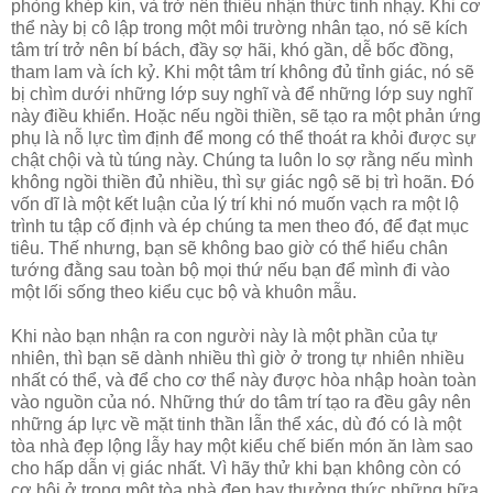
phòng khép kín, và trở nên thiếu nhận thức tinh nhạy. Khi cơ
thể này bị cô lập trong một môi trường nhân tạo, nó sẽ kích
tâm trí trở nên bí bách, đầy sợ hãi, khó gần, dễ bốc đồng,
tham lam và ích kỷ. Khi một tâm trí không đủ tỉnh giác, nó sẽ
bị chìm dưới những lớp suy nghĩ và để những lớp suy nghĩ
này điều khiển. Hoặc nếu ngồi thiền, sẽ tạo ra một phản ứng
phụ là nỗ lực tìm định để mong có thể thoát ra khỏi được sự
chật chội và tù túng này. Chúng ta luôn lo sợ rằng nếu mình
không ngồi thiền đủ nhiều, thì sự giác ngộ sẽ bị trì hoãn. Đó
vốn dĩ là một kết luận của lý trí khi nó muốn vạch ra một lộ
trình tu tập cố định và ép chúng ta men theo đó, để đạt mục
tiêu. Thế nhưng, bạn sẽ không bao giờ có thể hiểu chân
tướng đằng sau toàn bộ mọi thứ nếu bạn để mình đi vào
một lối sống theo kiểu cục bộ và khuôn mẫu.
Khi nào bạn nhận ra con người này là một phần của tự
nhiên, thì bạn sẽ dành nhiều thì giờ ở trong tự nhiên nhiều
nhất có thể, và để cho cơ thể này được hòa nhập hoàn toàn
vào nguồn của nó. Những thứ do tâm trí tạo ra đều gây nên
những áp lực về mặt tinh thần lẫn thể xác, dù đó có là một
tòa nhà đẹp lộng lẫy hay một kiểu chế biến món ăn làm sao
cho hấp dẫn vị giác nhất. Vì hãy thử khi bạn không còn có
cơ hội ở trong một tòa nhà đẹp hay thưởng thức những bữa