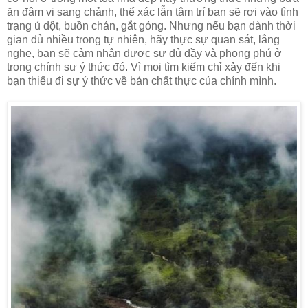
ăn đậm vị sang chảnh, thể xác lẫn tâm trí bạn sẽ rơi vào tình
trạng ủ dột, buồn chán, gắt gỏng. Nhưng nếu bạn dành thời
gian đủ nhiều trong tự nhiên, hãy thực sự quan sát, lắng
nghe, bạn sẽ cảm nhận được sự đủ đầy và phong phú ở
trong chính sự ý thức đó. Vì mọi tìm kiếm chỉ xảy đến khi
bạn thiếu đi sự ý thức về bản chất thực của chính mình.