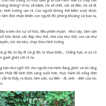
trên đời chẳng có một điều gì là của mình. Bạn có thấy bất
g không? Vì họ sẽ bệnh, rồi sẽ chết, vật sẽ đến, rồi sẽ đi.
an, hình tướng tan rã. Con người không thể kiểm soát được
i tâm đón nhận khiến con người đó phóng khoáng và bao la,
i đấu tranh cho sự sở hữu, đều phiền muộn. Như vậy, tâm sân
 sở hữu được sắc đẹp như thế, nhà cửa như thế, con cái như
 duyên, tức níu kéo, chạy theo hình tướng.
ì đó, bị lấy đi cái gì đó, bị thua thiệt,... Chẳng hạn, vì sợ cô
ạn ganh ghét với cô ta.
ng hạn như nghĩ tốt cho người mà mình đang ghét và tin rằng
ệm Phật để bình tĩnh sáng suốt hơn, thực hành lối sống đơn
t vẫn là thấy ra được tâm sân, sự đến - đi, sinh - diệt của nó,
ó.