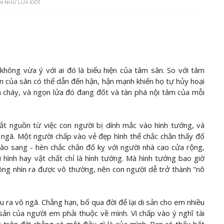
N NHƯ LỬA ĐỐT
không vừa ý với ai đó là biểu hiện của tâm sân. So với tâm
n của sân có thể dẫn đến hận, hận mạnh khiến họ tự hủy hoại
a cháy, và ngọn lửa đó đang đốt và tàn phá nội tâm của mỗi
ắt nguồn từ việc con người bị dính mắc vào hình tướng, và
 ngã. Một người chấp vào vẻ đẹp hình thể chắc chắn thấy đố
vào sang - hèn chắc chắn đố kỵ với người nhà cao cửa rộng,
 hình hay vật chất chỉ là hình tướng. Mà hình tướng bao giờ
không nhìn ra được vô thường, nên con người dễ trở thành "nô
 ra vô ngã. Chẳng hạn, bố qua đời để lại di sản cho em nhiều
 sản của người em phải thuộc về mình. Vì chấp vào ý nghĩ tài