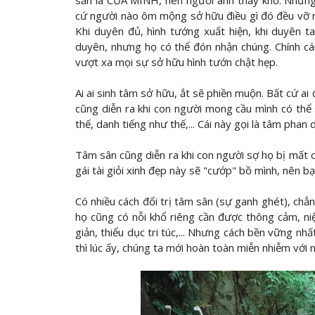
sản là CỦA MÌNH, nên người anh thấy khổ. Nhưng 
cứ người nào ôm mộng sở hữu điều gì đó đều vỡ mộn
Khi duyên đủ, hình tướng xuất hiện, khi duyên t
duyên, nhưng họ có thể đón nhận chúng. Chính cá
vượt xa mọi sự sở hữu hình tướn chật hẹp.
Ai ai sinh tâm sở hữu, ắt sẽ phiền muộn. Bất cứ a
cũng diễn ra khi con người mong cầu mình có thể
thế, danh tiếng như thế,... Cái này gọi là tâm phan
Tâm sân cũng diễn ra khi con người sợ họ bị mất cái g
gái tài giỏi xinh đẹp này sẽ "cướp" bồ mình, nên b
Có nhiều cách đối trị tâm sân (sự ganh ghét), chẳ
họ cũng có nỗi khổ riêng cần được thông cảm, ni
giản, thiểu dục tri túc,... Nhưng cách bền vững nhấ
thì lúc ấy, chúng ta mới hoàn toàn miễn nhiễm với n