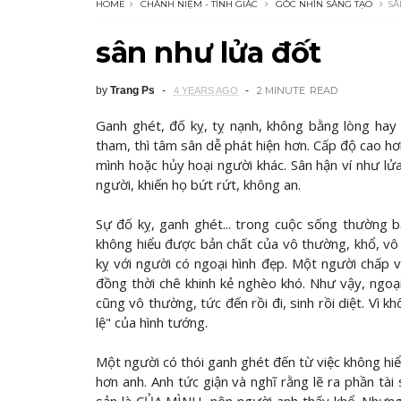
HOME
CHÁNH NIỆM - TỈNH GIÁC
GÓC NHÌN SÁNG TẠO
SÂ
sân như lửa đốt
by
Trang Ps
2 MINUTE
READ
4 YEARS AGO
Ganh ghét, đố kỵ, tỵ nạnh, không bằng lòng hay 
tham, thì tâm sân dễ phát hiện hơn. Cấp độ cao hơ
mình hoặc hủy hoại người khác. Sân hận ví như lử
người, khiến họ bứt rứt, không an.
Sự đố kỵ, ganh ghét... trong cuộc sống thường b
không hiểu được bản chất của vô thường, khổ, vô
kỵ với người có ngoại hình đẹp. Một người chấp 
đồng thời chê khinh kẻ nghèo khó. Như vậy, ngoại
cũng vô thường, tức đến rồi đi, sinh rồi diệt. Vì 
lệ" của hình tướng.
Một người có thói ganh ghét đến từ việc không hiểu
hơn anh. Anh tức giận và nghĩ rằng lẽ ra phần tài