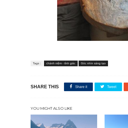
Tags :
chánh niệm - tỉnh giác
Góc nhìn sáng tạo
SHARE THIS
Share it
Tweet
YOU MIGHT ALSO LIKE