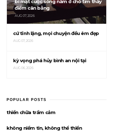
bí mật cuộc sống nằm ở chỗ tìm thấy
điểm cân bằng
AUG 07, 2026
cứ tĩnh lặng, mọi chuyện đều êm đẹp
AUG 07, 2026
kỳ vọng phá hủy bình an nội tại
AUG 06, 2026
POPULAR POSTS
thiền chữa trầm cảm
không niềm tin, không thể thiền