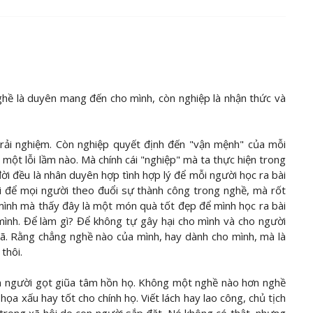
ghề là duyên mang đến cho mình, còn nghiệp là nhận thức và
rải nghiệm. Còn nghiệp quyết định đến "vận mệnh" của mỗi
một lỗi lầm nào. Mà chính cái "nghiệp" mà ta thực hiện trong
ời đều là nhân duyên hợp tình hợp lý để mỗi người học ra bài
i để mọi người theo đuổi sự thành công trong nghề, mà rốt
mình mà thấy đây là một món quà tốt đẹp để mình học ra bài
 mình. Để làm gì? Để không tự gây hại cho mình và cho người
gã. Rằng chẳng nghề nào của mình, hay dành cho mình, mà là
 thôi.
n người gọt giũa tâm hồn họ. Không một nghề nào hơn nghề
ọa xấu hay tốt cho chính họ. Viết lách hay lao công, chủ tịch