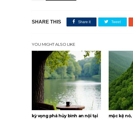
SHARE THIS
Share it
Tweet
YOU MIGHT ALSO LIKE
kỳ vọng phá hủy bình an nội tại
mặc kệ nó, 