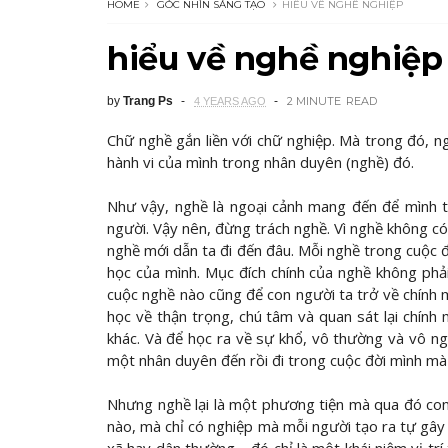
HOME
GÓC NHÌN SÁNG TẠO
HIỂU VỀ NGHỀ NGHIỆP
hiểu về nghề nghiệp
by
Trang Ps
2 MINUTE
READ
4 YEARS AGO
Chữ nghề gắn liền với chữ nghiệp. Mà trong đó, n
hành vi của mình trong nhân duyên (nghề) đó.
Như vậy, nghề là ngoại cảnh mang đến để mình t
người. Vậy nên, đừng trách nghề. Vì nghề không có 
nghề mới dẫn ta đi đến đâu. Mỗi nghề trong cuộc đ
học của mình. Mục đích chính của nghề không phả
cuộc nghề nào cũng để con người ta trở về chính 
học về thận trọng, chú tâm và quan sát lại chính
khác. Và để học ra về sự khổ, vô thường và vô n
một nhân duyên đến rồi đi trong cuộc đời mình mà
Nhưng nghề lại là một phương tiện mà qua đó co
nào, mà chỉ có nghiệp mà mỗi người tạo ra tự gây h