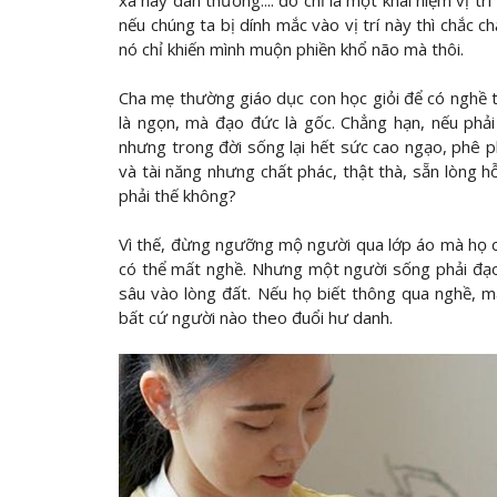
xã hay dân thường.... đó chỉ là một khái niệm vị t
nếu chúng ta bị dính mắc vào vị trí này thì chắc c
nó chỉ khiến mình muộn phiền khổ não mà thôi.
Cha mẹ thường giáo dục con học giỏi để có nghề 
là ngọn, mà đạo đức là gốc. Chẳng hạn, nếu phải
nhưng trong đời sống lại hết sức cao ngạo, phê ph
và tài năng nhưng chất phác, thật thà, sẵn lòng hỗ
phải thế không?
Vì thế, đừng ngưỡng mộ người qua lớp áo mà họ cho
có thể mất nghề. Nhưng một người sống phải đạ
sâu vào lòng đất. Nếu họ biết thông qua nghề, 
bất cứ người nào theo đuổi hư danh.