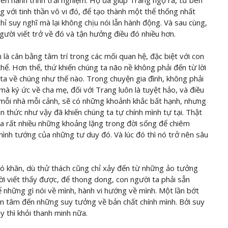
ên hành trình trải nghiệm. Họ đã giúp Trang ngộ ra, từ bên
ng với tinh thần vô vi đó, để tạo thành một thể thống nhất
 chỉ suy nghĩ mà lại không chịu nói lẫn hành động. Và sau cùng,
người viết trở về đó và tận hưởng điều đó nhiều hơn.
 là cân bằng tâm trí trong các mối quan hệ, đặc biệt với con
 thể. Hơn thế, thứ khiến chúng ta não nề không phải đến từ lời
g ta về chúng như thế nào. Trong chuyện gia đình, không phải
mà ký ức về cha mẹ, đối với Trang luôn là tuyệt hảo, và điều
a mỗi nhà mỗi cảnh, sẽ có những khoảnh khắc bất hạnh, nhưng
ận thức như vậy đã khiến chúng ta tự chính mình tự tại. Thật
ra rất nhiều những khoảng lặng trong đời sống để chiêm
hình tướng của những tư duy đó. Và lúc đó thì nó trở nên sâu
khó khăn, dù thử thách cũng chỉ xảy đến từ những ảo tưởng
ời viết thấy được, để thong dong, con người ta phải sẵn
 những gì nói về mình, hành vi hướng về mình. Một lần bớt
ận tâm đến những suy tưởng về bản chất chính mình. Bởi suy
y thì khỏi thanh minh nữa.