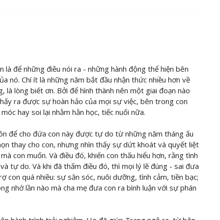
iản là để những điều nói ra - những hành động thể hiện bên
ủa nó. Chí ít là những năm bắt đầu nhận thức nhiều hơn về
g, là lòng biết ơn. Bởi để hình thành nên một giai đoạn nào
i thấy ra được sự hoàn hảo của mọi sự việc, bên trong con
móc hay soi lại nhằm hằn học, tiếc nuối nữa.
 luôn để cho đứa con này được tự do từ những năm tháng ấu
họn thay cho con, nhưng nhìn thấy sự dứt khoát và quyết liệt
mà con muốn. Và điều đó, khiến con thấu hiểu hơn, rằng tình
và tự do. Và khi đã thấm điều đó, thì mọi lý lẽ đúng - sai đưa
ợ con quá nhiều: sự săn sóc, nuôi dưỡng, tình cảm, tiền bạc;
hông nhớ lần nào mà cha mẹ đưa con ra bình luận với sự phán