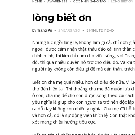
HOME
AWARENESS
GÓC NHÌN SÁNG TẠO
LÒNG BIẾT ƠN
lòng biết ơn
by
Trang Ps
3 MINUTE
READ
2 YEARS AGO
Những lúc ngồi lặng lẽ, không làm gì cả, chỉ đơn g
ngoài, được cảm nhận thật thấu đáo cái tinh thần c
chính mình, thì kim chỉ nam cho việc sống, với Tran
đó, thì quá nhiều duyên hỗ trợ cho điều đó. Và kh
người này không còn điều gì để mà oán thán, trách 
Biết ơn cha mẹ quá nhiều, hơn cả điều đó nữa, vì
thơ đến hiện tại. Thi thoảng cha mẹ đã muốn lựa c
ở con, cha mẹ để cho con được sống theo cái cách 
yêu nghĩa là giúp cho con người ta trở nên độc lập 
ra dỗ dạy không còn nhiều ý nghĩa. Cha mẹ đã hỗ tr
và hơn cả, đó là sự động viên khích lệ. Con thật k
xét mang chiều hướng tiêu cực.