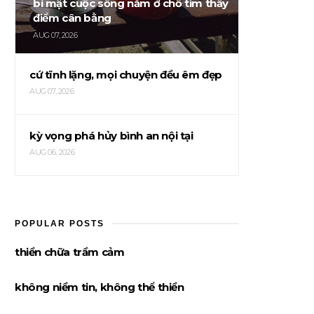
bí mật cuộc sống nằm ở chỗ tìm thấy
điểm cân bằng
AUG 07, 2026
cứ tĩnh lặng, mọi chuyện đều êm đẹp
AUG 07, 2026
kỳ vọng phá hủy bình an nội tại
AUG 06, 2026
POPULAR POSTS
thiền chữa trầm cảm
không niềm tin, không thể thiền