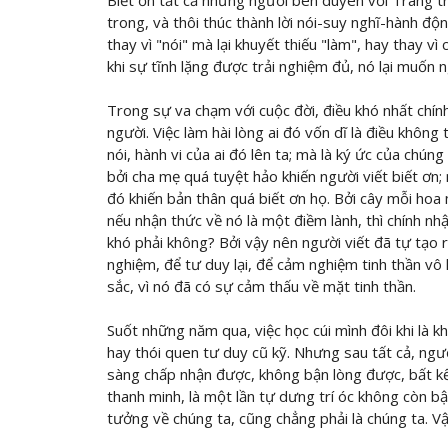
Biết ơn tất cả những người bén duyên với Trang tr
trong, và thôi thúc thành lời nói-suy nghĩ-hành độ
thay vì "nói" mà lại khuyết thiếu "làm", hay thay vì
khi sự tĩnh lặng được trải nghiệm đủ, nó lại muốn 
Trong sự va chạm với cuộc đời, điều khó nhất chính
người. Việc làm hài lòng ai đó vốn dĩ là điều không
nói, hành vi của ai đó lên ta; mà là ký ức của chún
bởi cha mẹ quá tuyệt hảo khiến người viết biết ơn; 
đó khiến bản thân quá biết ơn họ. Bởi cây mỗi ho
nếu nhận thức về nó là một điềm lành, thì chính nh
khó phải không? Bởi vậy nên người viết đã tự tạo 
nghiệm, để tư duy lại, để cảm nghiệm tinh thần vô 
sắc, vì nó đã có sự cảm thấu về mặt tinh thần.
Suốt những năm qua, việc học cúi mình đôi khi là 
hay thói quen tư duy cũ kỹ. Nhưng sau tất cả, ngư
sàng chấp nhận được, không bận lòng được, bất kể
thanh minh, là một lần tự dưng trí óc không còn b
tưởng về chúng ta, cũng chẳng phải là chúng ta. Vậ