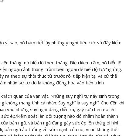
ÁT
 do vì sao, nó bám riết lấy những ý nghĩ tiêu cực và đầy kiểm
kiện thăng, nó biểu lộ theo thăng. Điều kiện trầm, nó biểu lộ
kiện ngoại cảnh thăng-trầm bên ngoài để biểu lộ tương ứng.
ảy ra theo sự thôi thúc từ trước rồi tiếp hiện tại và cứ thế
 cảm nhận sự tự do là không đồng hóa vào tiến trình.
 khách quan của vạn vật. Những suy nghĩ tự nảy sinh trong
g không mang tính cá nhân. Suy nghĩ là suy nghĩ. Cho đến khi
uan vào những suy nghĩ đang diễn ra, gây sự chèn ép lên
gây sức ép/kiểm soát lên đối tượng nào đó nhằm hoàn thành
của bản ngã, và bản ngã đang gây sức ép lên thế giới hình
ĩ, bản ngã ảo tưởng về sức mạnh của nó, vì nó không thể