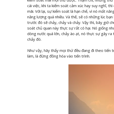
kiểm soát mãi mọi thứ được. Thậm chí, những thứ
cái việc, khi ta kiểm soát cảm xúc hay suy nghĩ, t
mãi. Với lại, sự kiểm soát là hạn chế, vì nó mất nă
năng lượng quá nhiều. Và thế, sẽ có những lúc bạn 
trước đó sẽ chảy, chảy và chảy. Vậy thì, bây giờ c
soát chủ quan này thực sự rất có hại. Nó giống n
dòng nước quá lớn, chảy ào ạt, nó thực sự gây ra
chảy đó.
Như vậy, hãy thấy mọi thứ đều đang đi theo tiến t
làm, là đừng đồng hóa vào tiến trình.