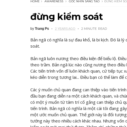
HOME
AWARENESS
GÓC NHÌN SÁNG TẠO
ĐỪNG KIỂM SO
đừng kiểm soát
by
Trang Ps
2 MINUTE
READ
2 YEARS AGO
Bản ngã có nghĩa là sự đau khổ, là bi kịch. Đó là lý
soát.
Bản ngã luôn nương theo điều kiện để biểu lộ. Điều 
theo trầm. Bản ngã lúc nào cũng nương theo điều 
Các tiến trình vốn dĩ luôn khách quan, cứ tiếp tục x
kéo diễn trong tương lai... Điều bạn có thể làm để
Các ý muốn chủ quan đang can thiệp vào tiến trình
đầu bạn đang diễn ra một cách khách quan, và chún
có một ý muốn từ tâm trí cố gắng can thiệp chủ q
tiến trình. Bản ngã có nghĩa là một cái tôi đang 
một ước muốn chủ quan. Thế giới này là đối tượng 
tướng này theo nhiều cách khác nhau. Nhưng vốn d