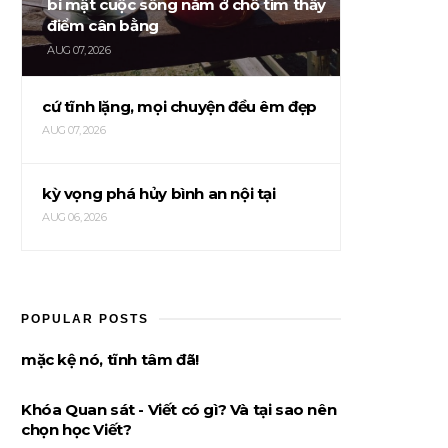
bí mật cuộc sống nằm ở chỗ tìm thấy
điểm cân bằng
AUG 07, 2026
cứ tĩnh lặng, mọi chuyện đều êm đẹp
AUG 07, 2026
kỳ vọng phá hủy bình an nội tại
AUG 06, 2026
POPULAR POSTS
mặc kệ nó, tĩnh tâm đã!
Khóa Quan sát - Viết có gì? Và tại sao nên
chọn học Viết?