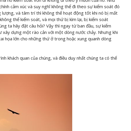
 mà nó kiểm soát vốn dĩ không đi theo ý muốn của nó. Như
hì chính cảm xúc và suy nghĩ không thể đi theo sự kiểm soát đó
ng lượng, và tâm trí thì không thể hoạt động tốt khi nó bị mất
không thể kiểm soát, và mọi thứ bị kìm lại, bị kiểm soát
húng ta hãy đặt câu hỏi? Vậy thì ngay từ ban đầu, sự kiểm
hư xây dựng một rào cản với một dòng nước chảy. Nhưng khi
 tai họa lớn cho những thứ ở trong hoặc xung quanh dòng
rình khách quan của chúng, và điều duy nhất chúng ta có thể