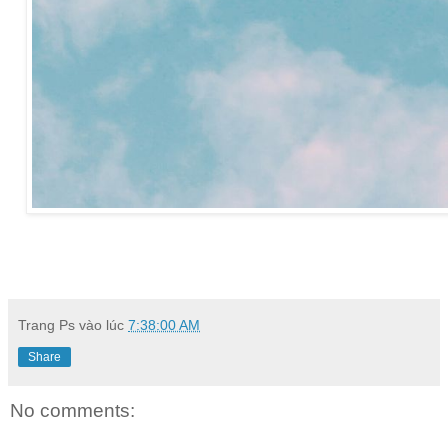
Trang Ps
vào lúc
7:38:00 AM
Share
No comments: