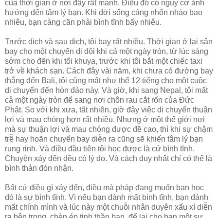
của thời gian ở nơi đây rất mạnh. Điều đó có nguy cơ ảnh
hưởng đến tâm lý bạn. Khi đời sống càng nhốn nháo bao
nhiêu, bạn càng cần phải bình tĩnh bấy nhiêu.
Trước dịch và sau dịch, tôi bay rất nhiều. Thời gian ở lại sân
bay cho một chuyến đi đôi khi cả một ngày tròn, từ lúc sáng
sớm cho đến khi tối khuya, trước khi tôi bắt một chiếc taxi
trở về khách sạn. Cách đây vài năm, khi chưa có đường bay
thẳng đến Bali, tôi cũng mất như thể 12 tiếng cho một cuộc
di chuyển đến hòn đảo này. Và giờ, khi sang Nepal, tôi mất
cả một ngày tròn để sang nơi chôn rau cắt rốn của Đức
Phật. So với khi xưa, tất nhiên, giờ đây việc di chuyển thuận
lợi và mau chóng hơn rất nhiều. Nhưng ở một thế giới nơi
mà sự thuận lợi và mau chóng được đề cao, thì khi sự chậm
trễ hay hoãn chuyến bay diễn ra cũng sẽ khiến tâm lý bạn
rung rinh. Và điều đầu tiên tôi học được là cứ bình tĩnh.
Chuyện xảy đến đều có lý do. Và cách duy nhất chỉ có thể là
bình thản đón nhận.
Bất cứ điều gì xảy đến, điều mà pháp đang muốn bạn học
đó là sự bình tĩnh. Vì nếu bạn đánh mất bình tĩnh, bạn đánh
mất chính mình và lúc này một chuỗi nhân duyên xấu xí diễn
ra bên trong, chèn ép tinh thần bạn, để lại cho bạn một sự