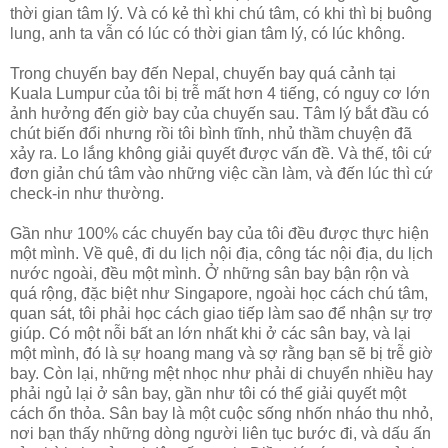
thời gian tâm lý. Và có kẻ thì khi chú tâm, có khi thì bị buông
lung, anh ta vẫn có lúc có thời gian tâm lý, có lúc không.
Trong chuyến bay đến Nepal, chuyến bay quá cảnh tại
Kuala Lumpur của tôi bị trễ mất hơn 4 tiếng, có nguy cơ lớn
ảnh hưởng đến giờ bay của chuyến sau. Tâm lý bắt đầu có
chút biến đổi nhưng rồi tôi bình tĩnh, nhủ thầm chuyện đã
xảy ra. Lo lắng không giải quyết được vấn đề. Và thế, tôi cứ
đơn giản chú tâm vào những việc cần làm, và đến lúc thì cứ
check-in như thường.
Gần như 100% các chuyến bay của tôi đều được thực hiện
một mình. Về quê, đi du lịch nội địa, công tác nội địa, du lịch
nước ngoài, đều một mình. Ở những sân bay bận rộn và
quá rộng, đặc biệt như Singapore, ngoài học cách chú tâm,
quan sát, tôi phải học cách giao tiếp làm sao để nhận sự trợ
giúp. Có một nỗi bất an lớn nhất khi ở các sân bay, và lại
một mình, đó là sự hoang mang và sợ rằng bạn sẽ bị trễ giờ
bay. Còn lại, những mệt nhọc như phải di chuyển nhiều hay
phải ngủ lại ở sân bay, gần như tôi có thể giải quyết một
cách ổn thỏa. Sân bay là một cuộc sống nhốn nháo thu nhỏ,
nơi bạn thấy những dòng người liên tục bước đi, và dấu ấn