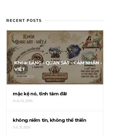
RECENT POSTS
Khóa: LẮNG - QUAN SÁT - CẢM NHẬN -
VIẾT
AUG 05, 2026
mặc kệ nó, tĩnh tâm đã!
AUG 02, 2026
không niềm tin, không thể thiền
JUL 31, 2026