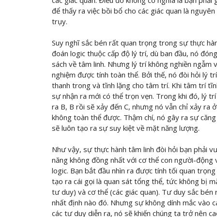
các giác quan. Điều đó không có nghĩa là bạn phải
để thấy ra việc bồi bổ cho các giác quan là nguyên
trụy.
Suy nghĩ sắc bén rất quan trọng trong sự thực hà
đoán logic thuộc cấp độ lý trí, dù ban đầu, nó đóng
sách về tâm linh. Nhưng lý trí không nghiền ngẫm và
nghiệm được tính toàn thể. Bởi thế, nó đòi hỏi lý tr
thanh trong và tĩnh lặng cho tâm trí. Khi tâm trí tĩ
sự nhận ra mới có thể trọn vẹn. Trong khi đó, lý tr
ra B, B rồi sẽ xảy đến C, nhưng nó vẫn chỉ xảy ra 
không toàn thể được. Thậm chí, nó gây ra sự căng t
sẽ luôn tạo ra sự suy kiệt về mặt năng lượng.
Như vậy, sự thực hành tâm linh đòi hỏi bạn phải v
năng không đồng nhất với cơ thể con người-động 
logic. Bạn bắt đầu nhìn ra được tính tối quan trọng 
tạo ra cái gọi là quan sát tổng thể, tức không bị m
tư duy) và cơ thể (các giác quan). Tư duy sắc bén 
nhất định nào đó. Nhưng sự không dính mắc vào các
các tư duy diễn ra, nó sẽ khiến chúng ta trở nên 