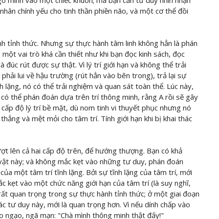
 gò mình vào một chiếc khuôn; mà bạn cần tư duy nhìn nhận
 nhân chính yếu cho tinh thần phiền não, và một cơ thể đồi
nh tỉnh thức. Nhưng sự thực hành tâm linh không hẳn là phán
 một vai trò khá cần thiết như khi bạn đọc kinh sách, đọc
 đúc rút được sự thật. Vì lý trí giới hạn và không thể trải
í phải lui về hậu trường (rút hẳn vào bên trong), trả lại sự
nh lặng, nó có thể trải nghiệm và quan sát toàn thể. Lúc này,
í có thể phán đoán dựa trên trí thông minh, rằng A rồi sẽ gây
ở cấp độ lý trí bề mặt, dù nom tinh vi thuyết phục nhưng nó
hẳng và mệt mỏi cho tâm trí. Tính giới hạn khi bị khai thác
ượt lên cả hai cấp độ trên, để hướng thượng. Bạn có khả
vật này; và không mắc kẹt vào những tư duy, phán đoán
của một tâm trí tĩnh lặng. Bởi sự tĩnh lặng của tâm trí, mới
ắc kẹt vào một chức năng giới hạn của tâm trí (là suy nghĩ,
rất quan trọng trong sự thực hành tỉnh thức; ở một giai đoạn
 tư duy này, mới là quan trọng hơn. Vì nếu dính chấp vào
cao ngạo, ngã mạn: "Chà mình thông minh thật đấy!"