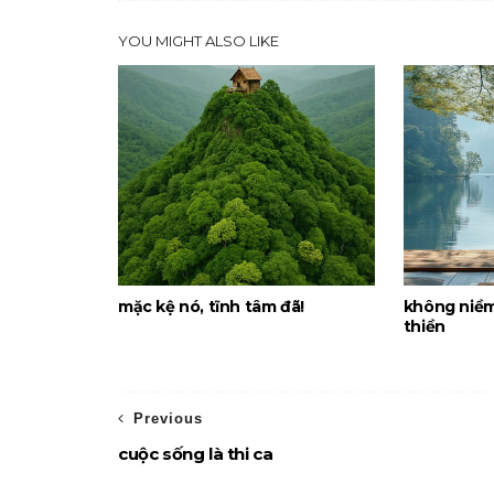
YOU MIGHT ALSO LIKE
mặc kệ nó, tĩnh tâm đã!
không niềm
thiền
Previous
cuộc sống là thi ca