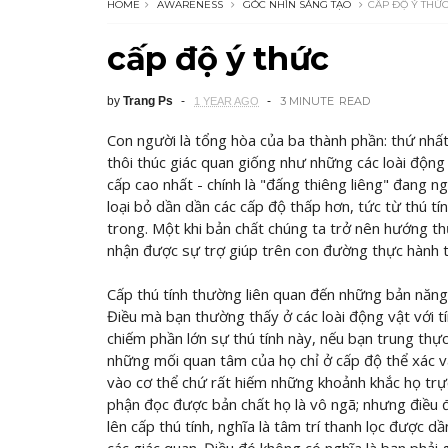
HOME
AWARENESS
GÓC NHÌN SÁNG TẠO
CẤP ĐỘ Ý THỨ
cấp độ ý thức
by
Trang Ps
3 MINUTE
READ
1 YEAR AGO
Con người là tổng hòa của ba thành phần: thứ nhất
thôi thúc giác quan giống như những các loài động v
cấp cao nhất - chính là "đấng thiêng liêng" đang n
loại bỏ dần dần các cấp độ thấp hơn, tức từ thú t
trong. Một khi bản chất chúng ta trở nên hướng t
nhận được sự trợ giúp trên con đường thực hành t
Cấp thú tính thường liên quan đến những bản năng 
Điều mà bạn thường thấy ở các loài động vật với t
chiếm phần lớn sự thú tính này, nếu bạn trung thực 
những mối quan tâm của họ chỉ ở cấp độ thể xác v
vào cơ thể chứ rất hiếm những khoảnh khắc họ trự
phận đọc được bản chất họ là vô ngã; nhưng điều 
lên cấp thú tính, nghĩa là tâm trí thanh lọc được 