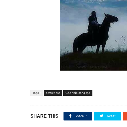
Tags :
awareness
Góc nhìn sáng tạo
SHARE THIS
Share it
Tweet