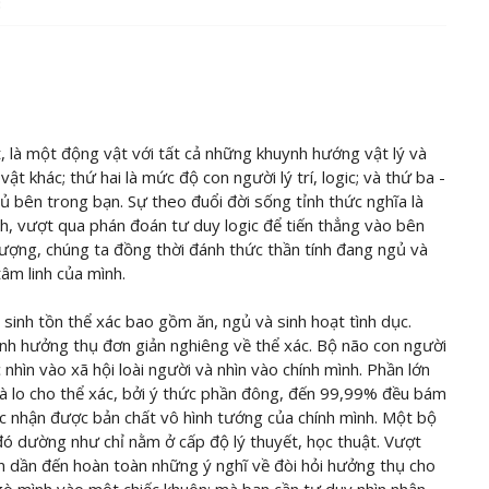
C
, là một động vật với tất cả những khuynh hướng vật lý và
ật khác; thứ hai là mức độ con người lý trí, logic; và thứ ba -
gủ bên trong bạn. Sự theo đuổi đời sống tỉnh thức nghĩa là
ính, vượt qua phán đoán tư duy logic để tiến thẳng vào bên
hượng, chúng ta đồng thời đánh thức thần tính đang ngủ và
âm linh của mình.
sinh tồn thể xác bao gồm ăn, ngủ và sinh hoạt tình dục.
ính hưởng thụ đơn giản nghiêng về thể xác. Bộ não con người
nhìn vào xã hội loài người và nhìn vào chính mình. Phần lớn
à lo cho thể xác, bởi ý thức phần đông, đến 99,99% đều bám
c nhận được bản chất vô hình tướng của chính mình. Một bộ
đó dường như chỉ nằm ở cấp độ lý thuyết, học thuật. Vượt
dần dần đến hoàn toàn những ý nghĩ về đòi hỏi hưởng thụ cho