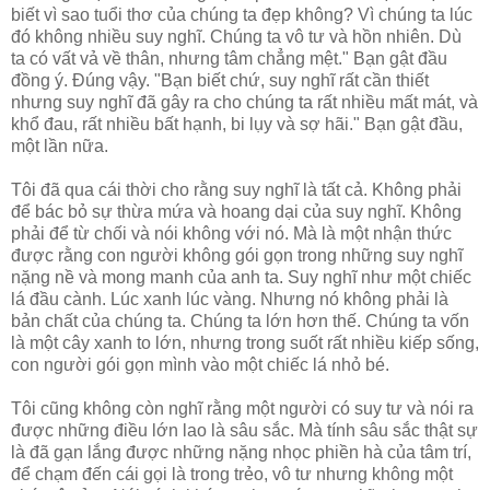
biết vì sao tuổi thơ của chúng ta đẹp không? Vì chúng ta lúc
đó không nhiều suy nghĩ. Chúng ta vô tư và hồn nhiên. Dù
ta có vất vả về thân, nhưng tâm chẳng mệt." Bạn gật đầu
đồng ý. Đúng vậy. "Bạn biết chứ, suy nghĩ rất cần thiết
nhưng suy nghĩ đã gây ra cho chúng ta rất nhiều mất mát, và
khổ đau, rất nhiều bất hạnh, bi lụy và sợ hãi." Bạn gật đầu,
một lần nữa.
Tôi đã qua cái thời cho rằng suy nghĩ là tất cả. Không phải
để bác bỏ sự thừa mứa và hoang dại của suy nghĩ. Không
phải để từ chối và nói không với nó. Mà là một nhận thức
được rằng con người không gói gọn trong những suy nghĩ
nặng nề và mong manh của anh ta. Suy nghĩ như một chiếc
lá đầu cành. Lúc xanh lúc vàng. Nhưng nó không phải là
bản chất của chúng ta. Chúng ta lớn hơn thế. Chúng ta vốn
là một cây xanh to lớn, nhưng trong suốt rất nhiều kiếp sống,
con người gói gọn mình vào một chiếc lá nhỏ bé.
Tôi cũng không còn nghĩ rằng một người có suy tư và nói ra
được những điều lớn lao là sâu sắc. Mà tính sâu sắc thật sự
là đã gạn lắng được những nặng nhọc phiền hà của tâm trí,
để chạm đến cái gọi là trong trẻo, vô tư nhưng không một