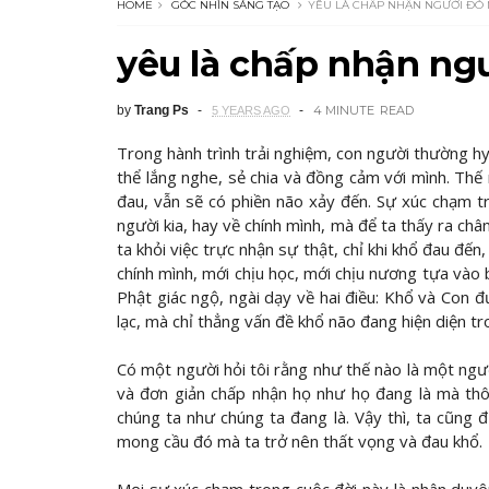
HOME
GÓC NHÌN SÁNG TẠO
YÊU LÀ CHẤP NHẬN NGƯỜI ĐÓ 
yêu là chấp nhận ngư
by
Trang Ps
4 MINUTE
READ
5 YEARS AGO
Trong hành trình trải nghiệm, con người thường hy
thể lắng nghe, sẻ chia và đồng cảm với mình. Thế
đau, vẫn sẽ có phiền não xảy đến. Sự xúc chạm t
người kia, hay về chính mình, mà để ta thấy ra châ
ta khỏi việc trực nhận sự thật, chỉ khi khổ đau đế
chính mình, mới chịu học, mới chịu nương tựa vào b
Phật giác ngộ, ngài dạy về hai điều: Khổ và Con đ
lạc, mà chỉ thẳng vấn đề khổ não đang hiện diện tr
Có một người hỏi tôi rằng như thế nào là một người
và đơn giản chấp nhận họ như họ đang là mà th
chúng ta như chúng ta đang là. Vậy thì, ta cũng
mong cầu đó mà ta trở nên thất vọng và đau khổ.