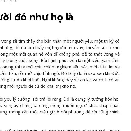
NHƯ HỌ LÀ
ời đó như họ là
 vọng sẽ tìm thấy cho bản thân một người yêu, một tri kỷ có
 nhưng, dù đã tìm thấy một người như vậy, thì vẫn sẽ có khổ
rong một mối quan hệ vốn dĩ không phải để ta thất vọng về
n lý trong cuộc sống. Bởi hạnh phúc vốn là một kiểu giam cầm
n, con người ta mới chịu chiêm nghiệm sâu sắc, mới chịu tìm về
ản thân, rồi mới chịu tỉnh ngộ. Đó là lý do vì sao sau khi Đức
ường tự do khỏi khổ. Ngài không dạy về an lạc và cách có an
ong mỗi người để từ đó khai thị cho họ.
 yêu lý tưởng. Tôi trả lời rằng: Đó là đừng lý tưởng hóa họ,
ôi. Vì ngay chúng ta cũng mong muốn người khác chấp nhận
 đừng mong cầu một điều gì về đối phương để rồi cũng chính