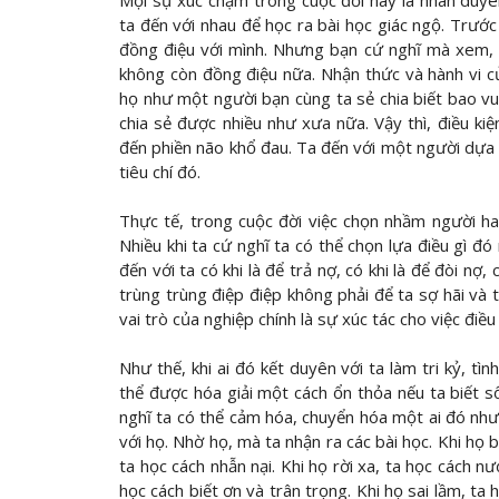
Mọi sự xúc chạm trong cuộc đời này là nhân duyên.
ta đến với nhau để học ra bài học giác ngộ. Trước 
đồng điệu với mình. Nhưng bạn cứ nghĩ mà xem, 
không còn đồng điệu nữa. Nhận thức và hành vi c
họ như một người bạn cùng ta sẻ chia biết bao vu
chia sẻ được nhiều như xưa nữa. Vậy thì, điều ki
đến phiền não khổ đau. Ta đến với một người dựa tr
tiêu chí đó.
Thực tế, trong cuộc đời việc chọn nhầm người h
Nhiều khi ta cứ nghĩ ta có thể chọn lựa điều gì đ
đến với ta có khi là để trả nợ, có khi là để đòi nợ, 
trùng trùng điệp điệp không phải để ta sợ hãi và 
vai trò của nghiệp chính là sự xúc tác cho việc điề
Như thế, khi ai đó kết duyên với ta làm tri kỷ, tì
thể được hóa giải một cách ổn thỏa nếu ta biết số
nghĩ ta có thể cảm hóa, chuyển hóa một ai đó như
với họ. Nhờ họ, mà ta nhận ra các bài học. Khi họ 
ta học cách nhẫn nại. Khi họ rời xa, ta học cách n
học cách biết ơn và trân trọng. Khi họ sai lầm, ta