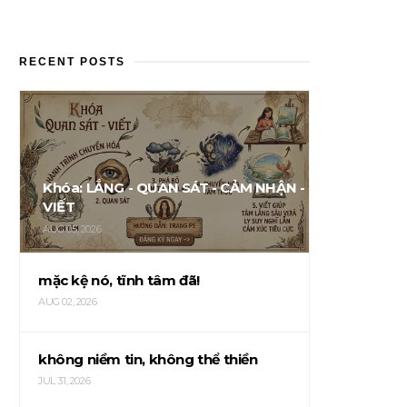
RECENT POSTS
Khóa: LẮNG - QUAN SÁT - CẢM NHẬN -
VIẾT
AUG 05, 2026
mặc kệ nó, tĩnh tâm đã!
AUG 02, 2026
không niềm tin, không thể thiền
JUL 31, 2026