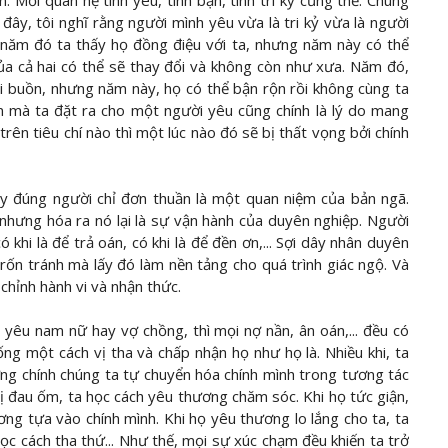
 Mối quan hệ tình yêu, tình bạn, tình tri kỷ cũng thế. Chúng
đây, tôi nghĩ rằng người mình yêu vừa là tri kỷ vừa là người
năm đó ta thấy họ đồng điệu với ta, nhưng năm này có thể
ủa cả hai có thể sẽ thay đổi và không còn như xưa. Năm đó,
i buồn, nhưng năm này, họ có thể bận rộn rồi không cùng ta
ện mà ta đặt ra cho một người yêu cũng chính là lý do mang
ên tiêu chí nào thì một lúc nào đó sẽ bị thất vọng bởi chính
ay đúng người chỉ đơn thuần là một quan niệm của bản ngã.
ó nhưng hóa ra nó lại là sự vận hành của duyên nghiệp. Người
có khi là để trả oán, có khi là để đền ơn,... Sợi dây nhân duyên
trốn tránh mà lấy đó làm nền tảng cho quá trình giác ngộ. Và
u chỉnh hành vi và nhận thức.
nh yêu nam nữ hay vợ chồng, thì mọi nợ nần, ân oán,... đều có
ng một cách vị tha và chấp nhận họ như họ là. Nhiều khi, ta
ng chính chúng ta tự chuyển hóa chính mình trong tương tác
bị đau ốm, ta học cách yêu thương chăm sóc. Khi họ tức giận,
ương tựa vào chính mình. Khi họ yêu thương lo lắng cho ta, ta
 học cách tha thứ... Như thế, mọi sự xúc chạm đều khiến ta trở