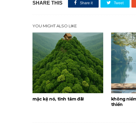
SHARE THIS
Share it
Tweet
YOU MIGHT ALSO LIKE
mặc kệ nó, tĩnh tâm đã!
không niềm
thiền