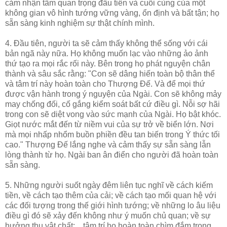
cảm nhận tầm quan trọng đầu tiên và cuối cùng của một
không gian vô hình tướng vững vàng, ổn định và bất tận; họ
sẵn sàng kinh nghiệm sự thật chính mình.
4. Đầu tiên, người ta sẽ cảm thấy không thể sống với cái
bản ngã này nữa. Họ không muốn lạc vào những ảo ảnh
thứ tạo ra mọi rắc rối này. Bên trong họ phát nguyện chân
thành và sâu sắc rằng: "Con sẽ dâng hiến toàn bộ thân thể
và tâm trí này hoàn toàn cho Thượng Đế. Và để mọi thứ
được vận hành trong ý nguyện của Ngài. Con sẽ không mảy
may chống đối, cố gắng kiểm soát bất cứ điều gì. Nỗi sợ hãi
trong con sẽ diệt vong vào sức mạnh của Ngài. Họ bật khóc.
Giọt nước mắt đến từ niềm vui của sự trở về biển lớn. Nơi
mà mọi nhấp nhổm buồn phiền đều tan biến trong Ý thức tối
cao." Thượng Đế lắng nghe và cảm thấy sự sẵn sàng lẫn
lòng thành từ họ. Ngài ban ân điển cho người đã hoàn toàn
sẵn sàng.
5. Những người suốt ngày đêm liên tục nghĩ về cách kiếm
tiền, về cách tạo thêm của cải; về cách tạo mối quan hệ với
các đối tượng trong thế giới hình tướng; về những lo âu liệu
điều gì đó sẽ xảy đến không như ý muốn chủ quan; về sự
hưởng thụ vật chất;... tâm trí họ hoàn toàn chìm đắm trong