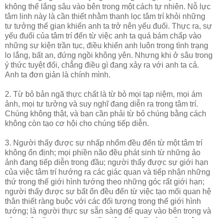
không thể lắng sâu vào bên trong một cách tự nhiên. Nỗ lực
tâm linh này là cần thiết nhằm thanh lọc tâm trí khỏi những
tư tưởng thế gian khiến anh ta trở nên yếu đuối. Thực ra, sự
yếu đuối của tâm trí đến từ việc anh ta quá bám chấp vào
những sự kiện trần tục, điều khiến anh luôn trong tình trạng
lo lắng, bất an, đứng ngồi không yên. Nhưng khi ở sâu trong
ý thức tuyệt đối, chẳng điều gì đang xảy ra với anh ta cả.
Anh ta đơn giản là chính mình.
2. Từ bỏ bản ngã thực chất là từ bỏ mọi tạp niệm, mọi ám
ảnh, mọi tư tưởng và suy nghĩ đang diễn ra trong tâm trí.
Chúng không thật, và bạn cần phải từ bỏ chúng bằng cách
không còn tạo cơ hội cho chúng tiếp diễn.
3. Người thấy được sự nhấp nhổm đều đến từ một tâm trí
không ổn định; mọi phiền não đều phát sinh từ những ảo
ảnh đang tiếp diễn trong đầu; người thấy được sự giới hạn
của việc tâm trí hướng ra các giác quan và tiếp nhận những
thứ trong thế giới hình tướng theo những góc rất giới hạn;
người thấy được sự bất ổn đều đến từ việc tạo mối quan hệ
thân thiết ràng buộc với các đối tượng trong thế giới hình
tướng; là người thực sự sẵn sàng để quay vào bên trong và