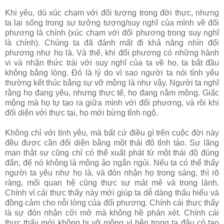
Khi yêu, dù xúc chạm với đối tượng trong đời thực, nhưng
ta lại sống trong sự tưởng tượng/suy nghĩ của mình về đối
phương là chính (xúc chạm với đối phương trong suy nghĩ
là chính). Chúng ta đã đánh mất đi khả năng nhìn đối
phương như họ là. Và thế, khi đối phương có những hành
vi và nhận thức trái với suy nghĩ của ta về họ, ta bắt đầu
không bằng lòng. Đó là lý do vì sao người ta nói tình yêu
thường kết thúc bằng sự vỡ mộng là như vậy. Người ta nghĩ
rằng họ đang yêu, nhưng thực tế, họ đang nằm mộng. Giấc
mộng mà họ tự tạo ra giữa mình với đối phương, và rồi khi
đối diện với thực tại, họ mới bừng tỉnh ngộ.
Không chỉ với tình yêu, mà bất cứ điều gì trên cuộc đời này
đều được cần đối diện bằng một thái độ tỉnh táo. Sự lãng
mạn thật sự cũng chỉ có thể xuất phát từ một thái độ đúng
đắn, để nó không là mộng ảo ngắn ngủi. Nếu ta có thể thấy
người ta yêu như họ là, và đón nhận họ trong sáng, thì rõ
ràng, mối quan hệ cũng thực sự mát mẻ và trong lành.
Chính vì cái thực thấy này mới giúp ta dễ dàng thấu hiểu và
đồng cảm cho nỗi lòng của đối phương. Chính cái thực thấy
là sự đón nhận cởi mở mà không hề phán xét. Chính cái
thực thấy mới không bị vỡ mộng vì bên trong ta đâu có tạo