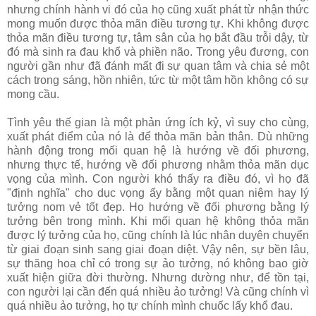
nhưng chính hành vi đó của họ cũng xuất phát từ nhận thức
mong muốn được thỏa mãn điều tương tự. Khi không được
thỏa mãn điều tương tự, tâm sân của họ bắt đầu trỗi dậy, từ
đó mà sinh ra đau khổ và phiền não. Trong yêu đương, con
người gần như đã đánh mất đi sự quan tâm và chia sẻ một
cách trong sáng, hồn nhiên, tức từ một tâm hồn không có sự
mong cầu.
Tình yêu thế gian là một phản ứng ích kỷ, vì suy cho cùng,
xuất phát điểm của nó là để thỏa mãn bản thân. Dù những
hành động trong mối quan hệ là hướng về đối phương,
nhưng thực tế, hướng về đối phương nhằm thỏa mãn dục
vọng của mình. Con người khó thấy ra điều đó, vì họ đã
"định nghĩa" cho dục vọng ấy bằng một quan niệm hay lý
tưởng nom vẻ tốt đẹp. Họ hướng về đối phương bằng lý
tưởng bên trong mình. Khi mối quan hệ không thỏa mãn
được lý tưởng của họ, cũng chính là lúc nhân duyên chuyển
từ giai đoạn sinh sang giai đoạn diệt. Vậy nên, sự bền lâu,
sự thăng hoa chỉ có trong sự ảo tưởng, nó không bao giờ
xuất hiện giữa đời thường. Nhưng dường như, để tồn tại,
con người lại cần đến quá nhiều ảo tưởng! Và cũng chính vì
quá nhiều ảo tưởng, họ tự chính mình chuốc lấy khổ đau.