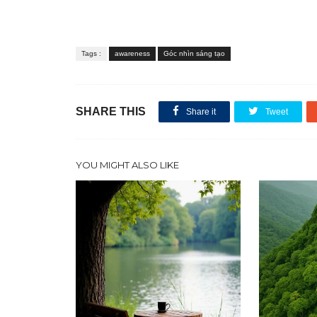
Tags :
awareness
Góc nhìn sáng tạo
SHARE THIS
Share it
Tweet
YOU MIGHT ALSO LIKE