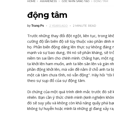
HOME
AWARENESS
GÓC NHÌN SÁNG TẠO
ĐỘNG TÂM
động tâm
by
Trang Ps
2 MINUTE
READ
2 YEARS AGO
Trước những thay đổi đột ngột, liên tục, trong kh
cường độ lẫn biên độ sẽ tùy thuộc vào phần dính 
họ. Phần biến động dâng lên thực sự không đáng 
mạnh và sự bao dung, thì nó sẽ phản kháng, sẽ tr
niềm tin sai lầm cho chính mình. Chẳng hạn, một n
ta khởi lên ham muốn, anh ta liền sân lên và gán
phần động khởi lên, mà vấn đề nằm ở chỗ anh ta bị
một cái tâm chưa tĩnh, nó vẫn động". Hãy hỏi "tôi 
theo sự sụp đổ của sự động tâm.
Di chứng của một quá trình dính mắc trước đó sẽ k
nhiên. Bạn cần ý thức chính mình (kinh nghiệm khôn
đó sẽ suy yếu và không còn khả năng quấy phá bạn.
không tự huyễn hoặc mình là những gì đang xảy ra