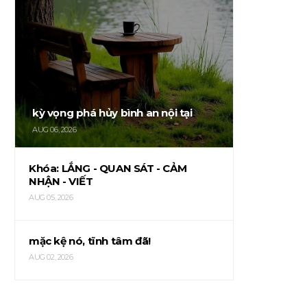
kỳ vọng phá hủy bình an nội tại
AUG 06, 2026
Khóa: LẮNG - QUAN SÁT - CẢM
NHẬN - VIẾT
AUG 05, 2026
mặc kệ nó, tĩnh tâm đã!
AUG 02, 2026