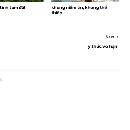
tĩnh tâm đã!
không niềm tin, không thể
thiền
Next
ý thức vô hạn
t.