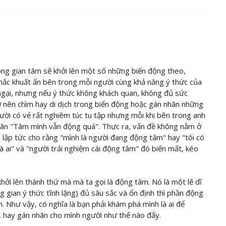
ông gian tâm sẽ khởi lên một số những biến động theo,
mắc khuất ẩn bên trong mỗi người cùng khả năng ý thức của
ngại, nhưng nếu ý thức không khách quan, không đủ sức
ở nên chìm hay di dịch trong biến động hoặc gán nhãn những
gười có vẻ rất nghiêm túc tu tập nhưng mỗi khi bên trong anh
 nhãn "Tâm mình vẫn động quá". Thực ra, vấn đề không nằm ở
 lập tức cho rằng "mình là người đang động tâm" hay "tôi có
là ai" và "người trải nghiệm cái động tâm" đó biến mất, kéo
hởi lên thành thứ mà mà ta gọi là động tâm. Nó là một lẽ dĩ
g gian ý thức tĩnh lặng) đủ sâu sắc và ổn định thì phần động
 Như vậy, có nghĩa là bạn phải khám phá mình là ai để
, hay gán nhãn cho mình người như thế nào đấy.