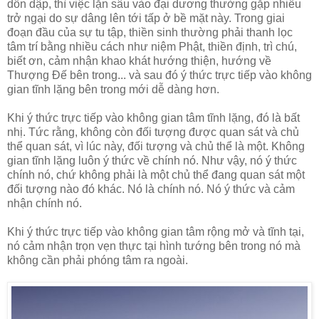
dồn dập, thì việc lặn sâu vào đại dương thường gặp nhiều
trở ngại do sự dâng lên tới tấp ở bề mặt này. Trong giai
đoạn đầu của sự tu tập, thiền sinh thường phải thanh lọc
tâm trí bằng nhiều cách như niệm Phật, thiền định, trì chú,
biết ơn, cảm nhận khao khát hướng thiện, hướng về
Thượng Đế bên trong... và sau đó ý thức trực tiếp vào không
gian tĩnh lặng bên trong mới dễ dàng hơn.
Khi ý thức trực tiếp vào không gian tâm tĩnh lặng, đó là bất
nhị. Tức rằng, không còn đối tượng được quan sát và chủ
thể quan sát, vì lúc này, đối tượng và chủ thể là một. Không
gian tĩnh lặng luôn ý thức về chính nó. Như vậy, nó ý thức
chính nó, chứ không phải là một chủ thể đang quan sát một
đối tượng nào đó khác. Nó là chính nó. Nó ý thức và cảm
nhận chính nó.
Khi ý thức trực tiếp vào không gian tâm rộng mở và tĩnh tại,
nó cảm nhận trọn vẹn thực tại hình tướng bên trong nó mà
không cần phải phóng tâm ra ngoài.