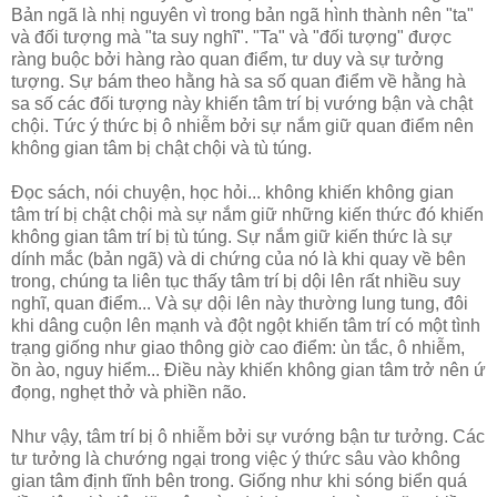
Bản ngã là nhị nguyên vì trong bản ngã hình thành nên "ta"
và đối tượng mà "ta suy nghĩ". "Ta" và "đối tượng" được
ràng buộc bởi hàng rào quan điểm, tư duy và sự tưởng
tượng. Sự bám theo hằng hà sa số quan điểm về hằng hà
sa số các đối tượng này khiến tâm trí bị vướng bận và chật
chội. Tức ý thức bị ô nhiễm bởi sự nắm giữ quan điểm nên
không gian tâm bị chật chội và tù túng.
Đọc sách, nói chuyện, học hỏi... không khiến không gian
tâm trí bị chật chội mà sự nắm giữ những kiến thức đó khiến
không gian tâm trí bị tù túng. Sự nắm giữ kiến thức là sự
dính mắc (bản ngã) và di chứng của nó là khi quay về bên
trong, chúng ta liên tục thấy tâm trí bị dội lên rất nhiều suy
nghĩ, quan điểm... Và sự dội lên này thường lung tung, đôi
khi dâng cuộn lên mạnh và đột ngột khiến tâm trí có một tình
trạng giống như giao thông giờ cao điểm: ùn tắc, ô nhiễm,
ồn ào, nguy hiểm... Điều này khiến không gian tâm trở nên ứ
đọng, nghẹt thở và phiền não.
Như vậy, tâm trí bị ô nhiễm bởi sự vướng bận tư tưởng. Các
tư tưởng là chướng ngại trong việc ý thức sâu vào không
gian tâm định tĩnh bên trong. Giống như khi sóng biển quá