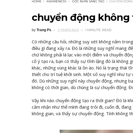
HOME
AWARENESS
GÓC NHÌN SÁNG TẠO
CHUYỂN ĐỘNG 
chuyển động không t
by
Trang Ps
1 MINUTE
READ
3 YEARS AGO
Có những câu hỏi, những suy xét không nằm trong 
điều gì đang xảy ra. Đó là những suy nghĩ mang đến
chứ không phải là lạc vào một điểm và chuyển động
cố ý tạo ra, bạn có thấy sự tĩnh lặng đó là không 
khác, những vùng khác là ồn ào. Nó là trạng thái tĩn
thiết cho trí tuệ khởi sinh. Một số suy nghĩ như t
đó. Dù những suy nghĩ này chuyển động, nhưng bạn 
không có thời gian, dù chúng là sự chuyển động. Đó
Vậy khi nào chuyển động tạo ra thời gian? Đó là k
cảm nhận như thể mình đang trôi đi, cuốn đi, đang
không gian, và thấy sự chuyển động. Tính không t