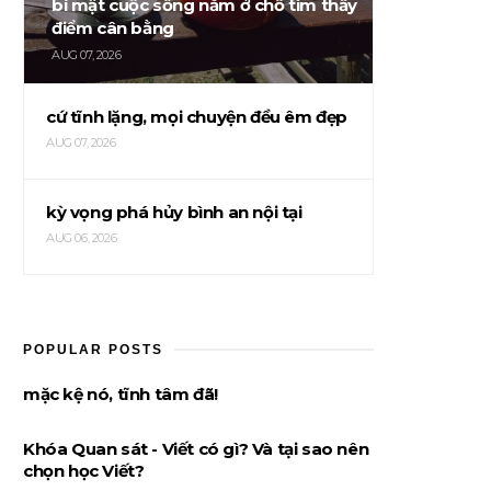
bí mật cuộc sống nằm ở chỗ tìm thấy
điểm cân bằng
AUG 07, 2026
cứ tĩnh lặng, mọi chuyện đều êm đẹp
AUG 07, 2026
kỳ vọng phá hủy bình an nội tại
AUG 06, 2026
POPULAR POSTS
mặc kệ nó, tĩnh tâm đã!
Khóa Quan sát - Viết có gì? Và tại sao nên
chọn học Viết?