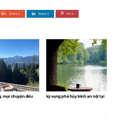
Share it
Share it
Pin it
g, mọi chuyện đều
kỳ vọng phá hủy bình an nội tại