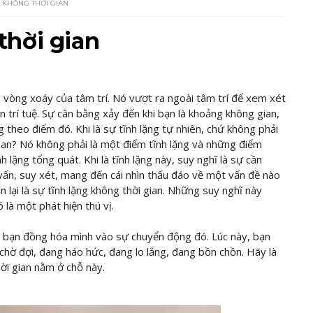
KHÔNG THỜI GIAN
hời gian
vòng xoáy của tâm trí. Nó vượt ra ngoài tâm trí để xem xét
 trí tuệ. Sự cân bằng xảy đến khi bạn là khoảng không gian,
 theo điểm đó. Khi là sự tĩnh lặng tự nhiên, chứ không phải
gian? Nó không phải là một điểm tĩnh lặng và những điểm
h lặng tổng quát. Khi là tĩnh lặng này, suy nghĩ là sự cần
ự vấn, suy xét, mang đến cái nhìn thấu đáo về một vấn đề nào
lại là sự tĩnh lặng không thời gian. Những suy nghĩ này
 là một phát hiện thú vị.
hi bạn đồng hóa mình vào sự chuyển động đó. Lúc này, bạn
 chờ đợi, đang háo hức, đang lo lắng, đang bồn chồn. Hãy là
hời gian nằm ở chỗ này.