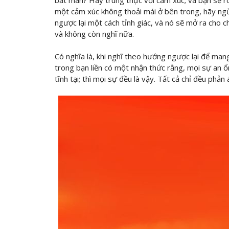
bất mãn? Hãy trung thực với cảm xúc; và bạn sẽ rõ
một cảm xúc không thoải mái ở bên trong, hãy ngừ
ngược lại một cách tỉnh giác, và nó sẽ mở ra cho
và không còn nghĩ nữa.
Có nghĩa là, khi nghĩ theo hướng ngược lại để mang
trong bạn liền có một nhận thức rằng, mọi sự an ổn 
tĩnh tại; thì mọi sự đều là vậy. Tất cả chỉ đều phả