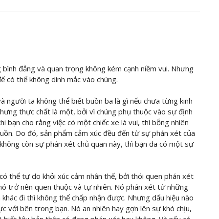
ng bình đẳng và quan trọng không kém cạnh niềm vui. Nhưng
 để có thể không dính mắc vào chúng.
 và người ta không thể biết buồn bã là gì nếu chưa từng kinh
 nhưng thực chất là một, bởi vì chúng phụ thuộc vào sự định
hi bạn cho rằng việc có một chiếc xe là vui, thì bỗng nhiên
 buồn. Do đó, sản phẩm cảm xúc đều đến từ sự phán xét của
à không còn sự phán xét chủ quan này, thì bạn đã có một sự
có thể tự do khỏi xúc cảm nhân thế, bởi thói quen phán xét
 nó trở nên quen thuộc và tự nhiên. Nó phán xét từ những
ch khác đi thì không thể chấp nhận được. Nhưng dấu hiệu nào
hực với bên trong bạn. Nó an nhiên hay gợn lên sự khó chịu,