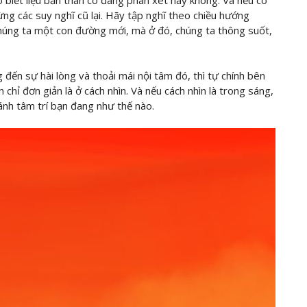
 biết liệu bản thân có đang phán xét hay không. Và nếu có
ng các suy nghĩ cũ lại. Hãy tập nghĩ theo chiều hướng
 chúng ta một con đường mới, mà ở đó, chúng ta thông suốt,
 đến sự hài lòng và thoải mái nội tâm đó, thì tự chính bên
chỉ đơn giản là ở cách nhìn. Và nếu cách nhìn là trong sáng,
n ánh tâm trí bạn đang như thế nào.