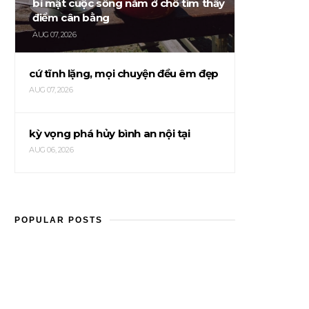
bí mật cuộc sống nằm ở chỗ tìm thấy
điểm cân bằng
AUG 07, 2026
cứ tĩnh lặng, mọi chuyện đều êm đẹp
AUG 07, 2026
kỳ vọng phá hủy bình an nội tại
AUG 06, 2026
POPULAR POSTS