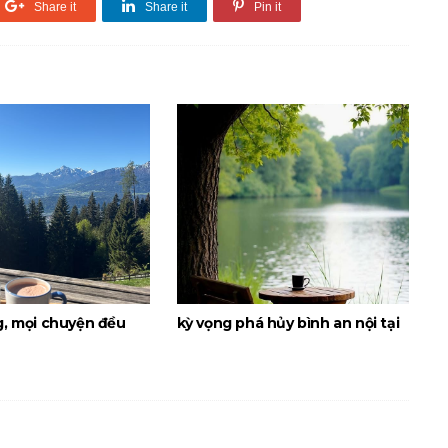
Share it
Share it
Pin it
g, mọi chuyện đều
kỳ vọng phá hủy bình an nội tại