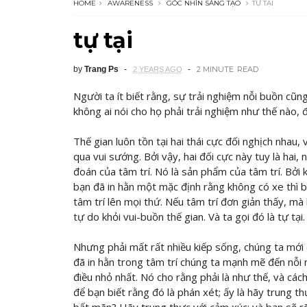
HOME
AWARENESS
GÓC NHÌN SÁNG TẠO
TỰ TẠI
tự tại
by
Trang Ps
2 MINUTE
READ
2 YEARS AGO
Người ta ít biết rằng, sự trải nghiệm nỗi buồn cũ
không ai nói cho họ phải trải nghiệm như thế nào,
Thế gian luôn tồn tại hai thái cực đối nghịch nhau,
qua vui sướng. Bởi vậy, hai đối cực này tuy là hai,
đoán của tâm trí. Nó là sản phẩm của tâm trí. Bởi k
bạn đã in hằn một mặc định rằng không có xe thì
tâm trí lên mọi thứ. Nếu tâm trí đơn giản thấy, m
tự do khỏi vui-buồn thế gian. Và ta gọi đó là tự tại.
Nhưng phải mất rất nhiều kiếp sống, chúng ta mới 
đã in hằn trong tâm trí chúng ta mạnh mẽ đến nỗi
điều nhỏ nhất. Nó cho rằng phải là như thế, và cá
để bạn biết rằng đó là phán xét; ấy là hãy trung t