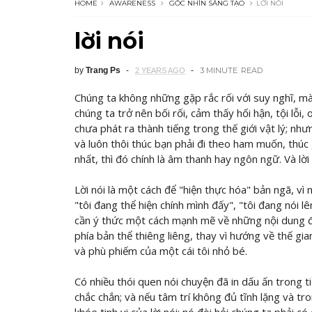
HOME
AWARENESS
GÓC NHÌN SÁNG TẠO
LỜI NÓI
lời nói
by
Trang Ps
3 MINUTE
READ
2 YEARS AGO
Chúng ta không những gặp rắc rối với suy nghĩ, mà 
chúng ta trở nên bối rối, cảm thấy hối hận, tội lỗi,
chưa phát ra thành tiếng trong thế giới vật lý; nh
và luôn thôi thúc bạn phải đi theo ham muốn, thúc 
nhất, thì đó chính là âm thanh hay ngôn ngữ. Và lời
Lời nói là một cách để "hiện thực hóa" bản ngã, vì
"tôi đang thể hiện chính mình đấy", "tôi đang nói lê
cần ý thức một cách mạnh mẽ về những nội dung đượ
phía bản thể thiêng liêng, thay vì hướng về thế gi
và phù phiếm của một cái tôi nhỏ bé.
Có nhiều thói quen nói chuyện đã in dấu ấn trong 
chắc chắn; và nếu tâm trí không đủ tĩnh lặng và t