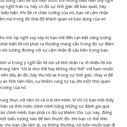
có đủ dũng cảm để đối diện được với những biểu hiện suy nghĩ
uy nghĩ tràn ra, hãy có đủ sự tỉnh giác để bao quát, hãy
iểu hiện. Khi đã rõ chân tướng của nó, bạn sẽ cảm nhận
gắm mà trong đó thái độ khách quan và bao dung của nó
ho mô-tip nghĩ suy này bị hạn chế đến cạn kiệt năng lượng.
 phát hiện lời nói phát ra thường mang sẵn trong đó sự điềm
ời nói tương đương với sự cảm nhận đi sâu bên trong bạn.
 vi trong ý nghĩ lẫn lời nói sẽ khó nhận ra. Vì nhiều lời nói
 trung tâm "tôi là như thế hay không như thế" với ham muốn
nên dấu ấn đó, hãy thu hồi lại trong sự tỉnh giác, thay vì để
ự an tĩnh tâm hồn, sự khiêm cung tự tại, khi một thói quen
 trương của nó.
ung thực với tâm trí và trái tim mình. Vì chỉ có bạn mới thấy
 thân và thôi miên chính mình bằng những sự đánh giá quá
ào chính mình, bạn phải có đủ sự khiêm tốn. Lúc này, đừng
 một biểu tượng nào để làm thước đo. Khi bạn có thể nhìn
ảo cho bạn cần làm gì, và thông thường, nó luôn muốn bạn đi