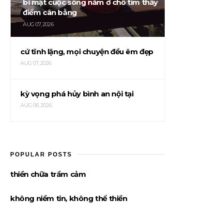
bí mật cuộc sống nằm ở chỗ tìm thấy
điểm cân bằng
AUG 07, 2026
cứ tĩnh lặng, mọi chuyện đều êm đẹp
AUG 07, 2026
kỳ vọng phá hủy bình an nội tại
AUG 06, 2026
POPULAR POSTS
thiền chữa trầm cảm
không niềm tin, không thể thiền