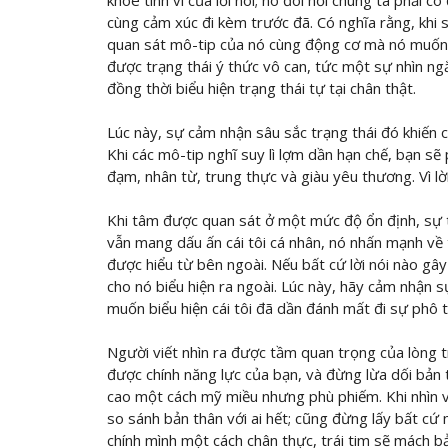
khóe tinh vi của lời nói; nó đòi hỏi chúng ta phải 
cùng cảm xúc đi kèm trước đã. Có nghĩa rằng, khi s
quan sát mô-tip của nó cùng động cơ mà nó muốn b
được trạng thái ý thức vô can, tức một sự nhìn n
đồng thời biểu hiện trạng thái tự tại chân thật.
Lúc này, sự cảm nhận sâu sắc trạng thái đó khiến c
Khi các mô-tip nghĩ suy lì lợm dần hạn chế, bạn sẽ
đạm, nhân từ, trung thực và giàu yêu thương. Vì l
Khi tâm được quan sát ở một mức độ ổn định, sự tinh
vẫn mang dấu ấn cái tôi cá nhân, nó nhấn mạnh về
được hiểu từ bên ngoài. Nếu bất cứ lời nói nào gây 
cho nó biểu hiện ra ngoài. Lúc này, hãy cảm nhận s
muốn biểu hiện cái tôi đã dần đánh mất đi sự phô
Người viết nhìn ra được tầm quan trọng của lòng tr
được chính năng lực của bạn, và đừng lừa dối bản
cao một cách mỹ miều nhưng phù phiếm. Khi nhìn v
so sánh bản thân với ai hết; cũng đừng lấy bất cứ
chính mình một cách chân thực, trái tim sẽ mách b