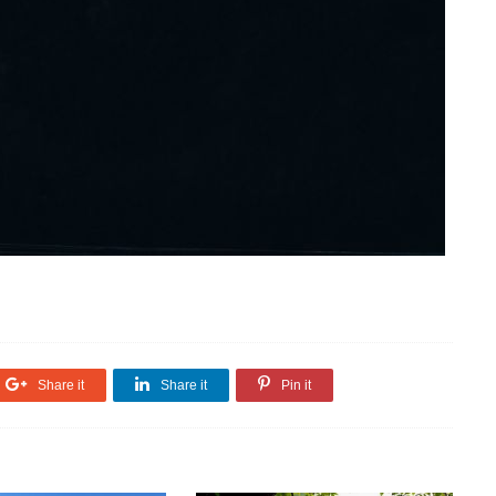
Share it
Share it
Pin it