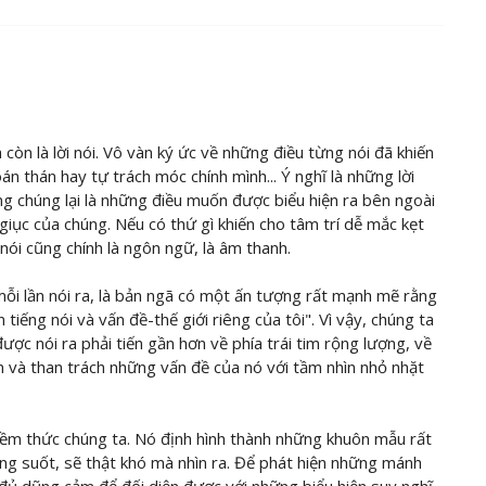
còn là lời nói. Vô vàn ký ức về những điều từng nói đã khiến
 oán thán hay tự trách móc chính mình... Ý nghĩ là những lời
ưng chúng lại là những điều muốn được biểu hiện ra bên ngoài
giục của chúng. Nếu có thứ gì khiến cho tâm trí dễ mắc kẹt
 nói cũng chính là ngôn ngữ, là âm thanh.
 mỗi lần nói ra, là bản ngã có một ấn tượng rất mạnh mẽ rằng
n tiếng nói và vấn đề-thế giới riêng của tôi". Vì vậy, chúng ta
c nói ra phải tiến gần hơn về phía trái tim rộng lượng, về
an và than trách những vấn đề của nó với tầm nhìn nhỏ nhặt
tiềm thức chúng ta. Nó định hình thành những khuôn mẫu rất
rong suốt, sẽ thật khó mà nhìn ra. Để phát hiện những mánh