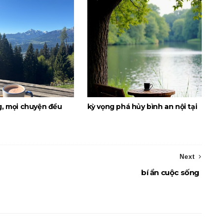
g, mọi chuyện đều
kỳ vọng phá hủy bình an nội tại
Next
bí ẩn cuộc sống