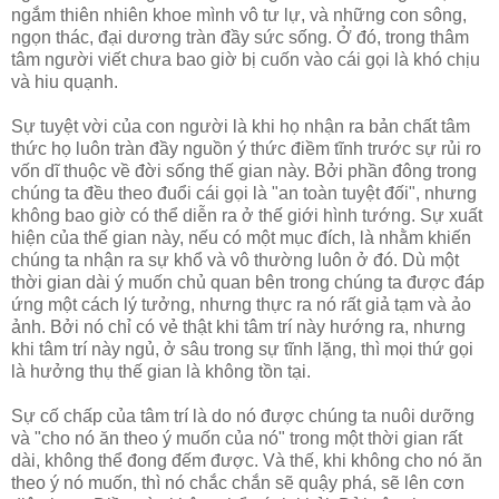
ngắm thiên nhiên khoe mình vô tư lự, và những con sông,
ngọn thác, đại dương tràn đầy sức sống. Ở đó, trong thâm
tâm người viết chưa bao giờ bị cuốn vào cái gọi là khó chịu
và hiu quạnh.
Sự tuyệt vời của con người là khi họ nhận ra bản chất tâm
thức họ luôn tràn đầy nguồn ý thức điềm tĩnh trước sự rủi ro
vốn dĩ thuộc về đời sống thế gian này. Bởi phần đông trong
chúng ta đều theo đuổi cái gọi là "an toàn tuyệt đối", nhưng
không bao giờ có thể diễn ra ở thế giới hình tướng. Sự xuất
hiện của thế gian này, nếu có một mục đích, là nhằm khiến
chúng ta nhận ra sự khổ và vô thường luôn ở đó. Dù một
thời gian dài ý muốn chủ quan bên trong chúng ta được đáp
ứng một cách lý tưởng, nhưng thực ra nó rất giả tạm và ảo
ảnh. Bởi nó chỉ có vẻ thật khi tâm trí này hướng ra, nhưng
khi tâm trí này ngủ, ở sâu trong sự tĩnh lặng, thì mọi thứ gọi
là hưởng thụ thế gian là không tồn tại.
Sự cố chấp của tâm trí là do nó được chúng ta nuôi dưỡng
và "cho nó ăn theo ý muốn của nó" trong một thời gian rất
dài, không thể đong đếm được. Và thế, khi không cho nó ăn
theo ý nó muốn, thì nó chắc chắn sẽ quậy phá, sẽ lên cơn