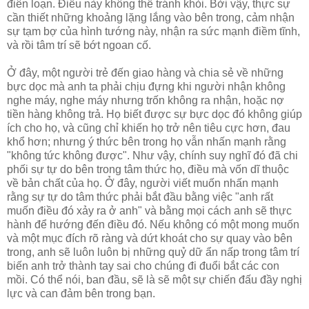
điên loạn. Điều này không thể tránh khỏi. Bởi vậy, thực sự
cần thiết những khoảng lặng lắng vào bên trong, cảm nhận
sự tạm bợ của hình tướng này, nhận ra sức mạnh điềm tĩnh,
và rồi tâm trí sẽ bớt ngoan cố.
Ở đây, một người trẻ đến giao hàng và chia sẻ về những
bực dọc mà anh ta phải chịu đựng khi người nhận không
nghe máy, nghe máy nhưng trốn không ra nhận, hoặc nợ
tiền hàng không trả. Họ biết được sự bực dọc đó không giúp
ích cho họ, và cũng chỉ khiến họ trở nên tiêu cực hơn, đau
khổ hơn; nhưng ý thức bên trong họ vẫn nhấn mạnh rằng
"không tức không được". Như vậy, chính suy nghĩ đó đã chi
phối sự tự do bên trong tâm thức họ, điều mà vốn dĩ thuộc
về bản chất của họ. Ở đây, người viết muốn nhấn mạnh
rằng sự tự do tâm thức phải bắt đầu bằng việc "anh rất
muốn điều đó xảy ra ở anh" và bằng mọi cách anh sẽ thực
hành để hướng đến điều đó. Nếu không có một mong muốn
và một mục đích rõ ràng và dứt khoát cho sự quay vào bên
trong, anh sẽ luôn luôn bị những quỷ dữ ẩn nấp trong tâm trí
biến anh trở thành tay sai cho chúng đi đuổi bắt các con
mồi. Có thể nói, ban đầu, sẽ là sẽ một sự chiến đấu đầy nghị
lực và can đảm bên trong bạn.