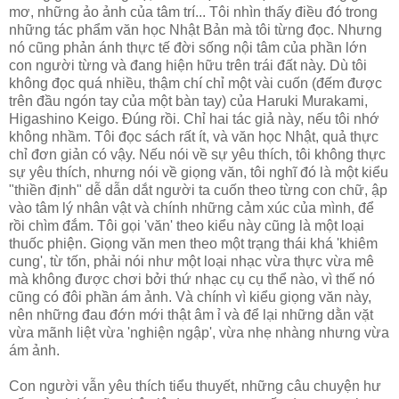
mơ, những ảo ảnh của tâm trí... Tôi nhìn thấy điều đó trong
những tác phẩm văn học Nhật Bản mà tôi từng đọc. Nhưng
nó cũng phản ánh thực tế đời sống nội tâm của phần lớn
con người từng và đang hiện hữu trên trái đất này. Dù tôi
không đọc quá nhiều, thậm chí chỉ một vài cuốn (đếm được
trên đầu ngón tay của một bàn tay) của Haruki Murakami,
Higashino Keigo. Đúng rồi. Chỉ hai tác giả này, nếu tôi nhớ
không nhầm. Tôi đọc sách rất ít, và văn học Nhật, quả thực
chỉ đơn giản có vậy. Nếu nói về sự yêu thích, tôi không thực
sự yêu thích, nhưng nói về giọng văn, tôi nghĩ đó là một kiểu
"thiền định" dễ dẫn dắt người ta cuốn theo từng con chữ, ập
vào tâm lý nhân vật và chính những cảm xúc của mình, để
rồi chìm đắm. Tôi gọi 'văn' theo kiểu này cũng là một loại
thuốc phiện. Giọng văn men theo một trạng thái khá 'khiêm
cung', từ tốn, phải nói như một loại nhạc vừa thực vừa mê
mà không được chơi bởi thứ nhạc cụ cụ thể nào, vì thế nó
cũng có đôi phần ám ảnh. Và chính vì kiểu giọng văn này,
nên những đau đớn mới thật âm ỉ và để lại những dằn vặt
vừa mãnh liệt vừa 'nghiện ngập', vừa nhẹ nhàng nhưng vừa
ám ảnh.
Con người vẫn yêu thích tiểu thuyết, những câu chuyện hư