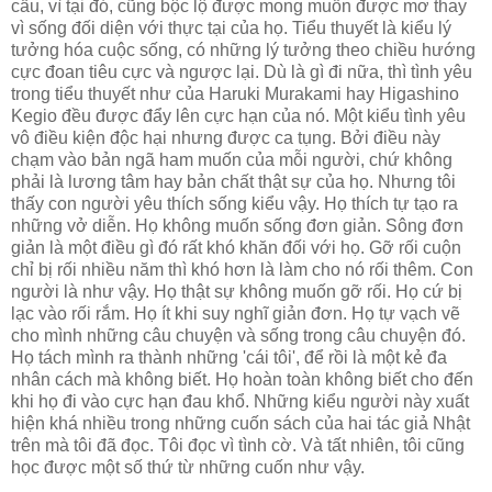
cấu, vì tại đó, cũng bộc lộ được mong muốn được mơ thay
vì sống đối diện với thực tại của họ. Tiểu thuyết là kiểu lý
tưởng hóa cuộc sống, có những lý tưởng theo chiều hướng
cực đoan tiêu cực và ngược lại. Dù là gì đi nữa, thì tình yêu
trong tiểu thuyết như của Haruki Murakami hay Higashino
Kegio đều được đẩy lên cực hạn của nó. Một kiểu tình yêu
vô điều kiện độc hại nhưng được ca tụng. Bởi điều này
chạm vào bản ngã ham muốn của mỗi người, chứ không
phải là lương tâm hay bản chất thật sự của họ. Nhưng tôi
thấy con người yêu thích sống kiểu vậy. Họ thích tự tạo ra
những vở diễn. Họ không muốn sống đơn giản. Sông đơn
giản là một điều gì đó rất khó khăn đối với họ. Gỡ rối cuộn
chỉ bị rối nhiều năm thì khó hơn là làm cho nó rối thêm. Con
người là như vậy. Họ thật sự không muốn gỡ rối. Họ cứ bị
lạc vào rối rắm. Họ ít khi suy nghĩ giản đơn. Họ tự vạch vẽ
cho mình những câu chuyện và sống trong câu chuyện đó.
Họ tách mình ra thành những 'cái tôi', để rồi là một kẻ đa
nhân cách mà không biết. Họ hoàn toàn không biết cho đến
khi họ đi vào cực hạn đau khổ. Những kiểu người này xuất
hiện khá nhiều trong những cuốn sách của hai tác giả Nhật
trên mà tôi đã đọc. Tôi đọc vì tình cờ. Và tất nhiên, tôi cũng
học được một số thứ từ những cuốn như vậy.