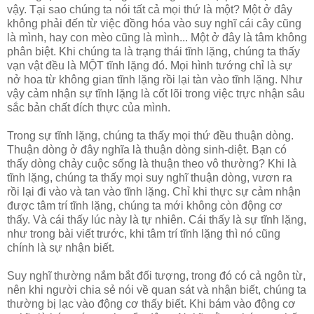
vậy. Tại sao chúng ta nói tất cả mọi thứ là một? Một ở đây
không phải đến từ việc đồng hóa vào suy nghĩ cái cây cũng
là mình, hay con mèo cũng là mình... Một ở đây là tâm không
phân biệt. Khi chúng ta là trạng thái tĩnh lặng, chúng ta thấy
vạn vật đều là MỘT tĩnh lặng đó. Mọi hình tướng chỉ là sự
nở hoa từ không gian tĩnh lặng rồi lại tàn vào tĩnh lặng. Như
vậy cảm nhận sự tĩnh lặng là cốt lõi trong việc trực nhận sâu
sắc bản chất đích thực của mình.
Trong sự tĩnh lặng, chúng ta thấy mọi thứ đều thuận dòng.
Thuận dòng ở đây nghĩa là thuận dòng sinh-diệt. Bạn có
thấy dòng chảy cuộc sống là thuận theo vô thường? Khi là
tĩnh lặng, chúng ta thấy mọi suy nghĩ thuận dòng, vươn ra
rồi lại đi vào và tan vào tĩnh lặng. Chỉ khi thực sự cảm nhận
được tâm trí tĩnh lặng, chúng ta mới không còn động cơ
thấy. Và cái thấy lúc này là tự nhiên. Cái thấy là sự tĩnh lặng,
như trong bài viết trước, khi tâm trí tĩnh lặng thì nó cũng
chính là sự nhận biết.
Suy nghĩ thường nắm bắt đối tượng, trong đó có cả ngôn từ,
nên khi người chia sẻ nói về quan sát và nhận biết, chúng ta
thường bị lạc vào động cơ thấy biết. Khi bám vào động cơ